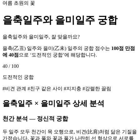
여름 초원의 꽃
을축
일주와
을미
일주 궁합
을축일주와 을미일주, 잘 맞을까요?
을축
(
乙丑
) 일주와
을미
(
乙未
) 일주의 궁합 점수는
100점 만점
에
40
점
으로 ‘
도전적인 궁합
’에 해당합니다.
40
/ 100
도전적인 궁합
#비견 관계 #친구 같은 사이 #지지충 #강렬한 끌림
을축
일주 ×
을미
일주 상세 분석
천간 분석 — 정신적 궁합
두 일주 모두 천간이 목 오행으로, 비견(比肩)처럼 닮은 기질을
가졌습니다. 꽃과 풀와 꽃과 풀가 나란히 선 형상으로 서로를