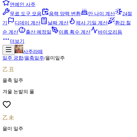
연예인 사주
무료 도구 모음
음력 양력 변환
만 나이 계산
24절
기
디데이 계산
날짜 계산
제사 기일 계산
환갑 칠
순 계산
출산 예정일
이름 획수 계산
바이오리듬
더보기
사주라떼
일주 궁합
/
을축
일주
/
을미
일주
乙丑
을축
일주
겨울 논밭의 풀
乙未
을미
일주