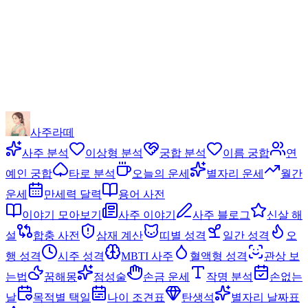
사주라떼
사주 분석
이상형 분석
궁합 분석
이름 궁합
연
예인 궁합
타로 분석
오늘의 운세
별자리 운세
월간
운세
만세력 달력
용어 사전
이야기 모아보기
사주 이야기
사주 블로그
신살 해
설
합충 사전
삼재 계산
띠별 성격
일간 성격
오
행 성격
시주 성격
MBTI 사주
혈액형 성격
관상 보
는법
꿈해몽
점성술
손금 운세
작명 분석
손없는
날
목적별 택일
나이 조견표
탄생석
별자리 날짜표