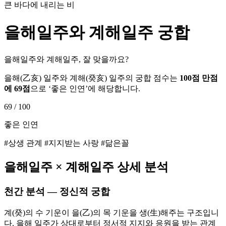
큰 바다에 내리는 비
을해
일주와
계해
일주 궁합
을해일주와 계해일주, 잘 맞을까요?
을해
(
乙亥
) 일주와
계해
(
癸亥
) 일주의 궁합 점수는
100점 만점
에
69
점
으로 ‘
좋은 인연
’에 해당합니다.
69
/ 100
좋은 인연
#상생 관계 #지지받는 사랑 #닮은꼴
을해
일주 ×
계해
일주 상세 분석
천간 분석 — 정신적 궁합
계(癸)의 수 기운이 을(乙)의 목 기운을 생(生)해주는 구조입니
다. 을해 일주가 상대로부터 정서적 지지와 응원을 받는 관계