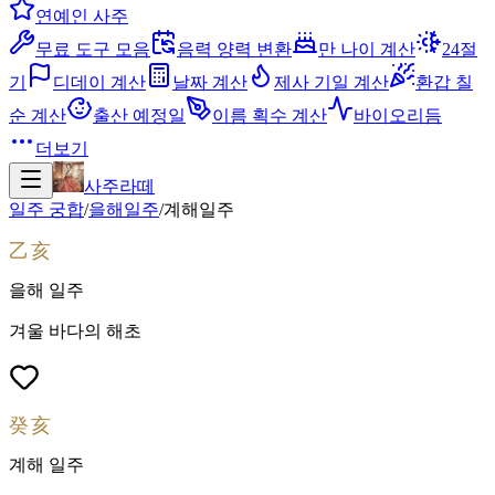
연예인 사주
무료 도구 모음
음력 양력 변환
만 나이 계산
24절
기
디데이 계산
날짜 계산
제사 기일 계산
환갑 칠
순 계산
출산 예정일
이름 획수 계산
바이오리듬
더보기
사주라떼
일주 궁합
/
을해
일주
/
계해
일주
乙亥
을해
일주
겨울 바다의 해초
癸亥
계해
일주