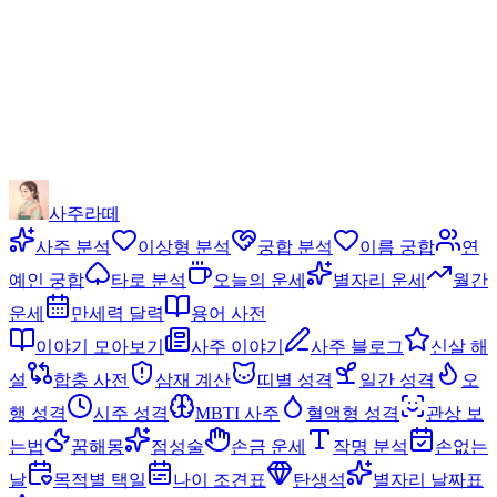
사주라떼
사주 분석
이상형 분석
궁합 분석
이름 궁합
연
예인 궁합
타로 분석
오늘의 운세
별자리 운세
월간
운세
만세력 달력
용어 사전
이야기 모아보기
사주 이야기
사주 블로그
신살 해
설
합충 사전
삼재 계산
띠별 성격
일간 성격
오
행 성격
시주 성격
MBTI 사주
혈액형 성격
관상 보
는법
꿈해몽
점성술
손금 운세
작명 분석
손없는
날
목적별 택일
나이 조견표
탄생석
별자리 날짜표