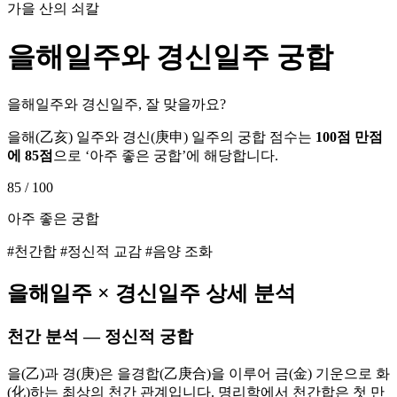
가을 산의 쇠칼
을해
일주와
경신
일주 궁합
을해일주와 경신일주, 잘 맞을까요?
을해
(
乙亥
) 일주와
경신
(
庚申
) 일주의 궁합 점수는
100점 만점
에
85
점
으로 ‘
아주 좋은 궁합
’에 해당합니다.
85
/ 100
아주 좋은 궁합
#천간합 #정신적 교감 #음양 조화
을해
일주 ×
경신
일주 상세 분석
천간 분석 — 정신적 궁합
을(乙)과 경(庚)은 을경합(乙庚合)을 이루어 금(金) 기운으로 화
(化)하는 최상의 천간 관계입니다. 명리학에서 천간합은 첫 만