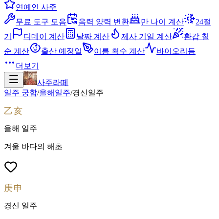
연예인 사주
무료 도구 모음
음력 양력 변환
만 나이 계산
24절
기
디데이 계산
날짜 계산
제사 기일 계산
환갑 칠
순 계산
출산 예정일
이름 획수 계산
바이오리듬
더보기
사주라떼
일주 궁합
/
을해
일주
/
경신
일주
乙亥
을해
일주
겨울 바다의 해초
庚申
경신
일주