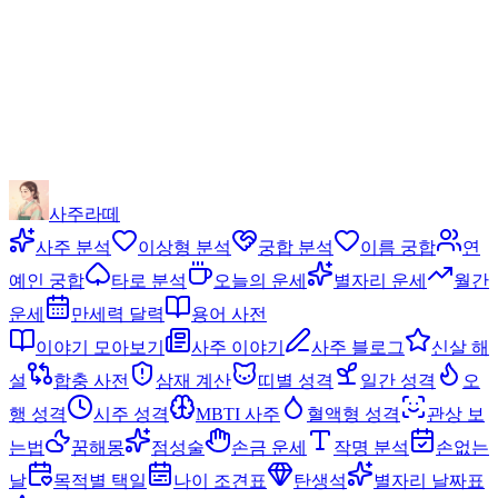
사주라떼
사주 분석
이상형 분석
궁합 분석
이름 궁합
연
예인 궁합
타로 분석
오늘의 운세
별자리 운세
월간
운세
만세력 달력
용어 사전
이야기 모아보기
사주 이야기
사주 블로그
신살 해
설
합충 사전
삼재 계산
띠별 성격
일간 성격
오
행 성격
시주 성격
MBTI 사주
혈액형 성격
관상 보
는법
꿈해몽
점성술
손금 운세
작명 분석
손없는
날
목적별 택일
나이 조견표
탄생석
별자리 날짜표