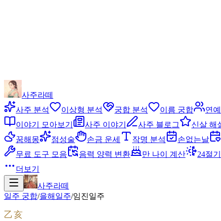
사주라떼
사주 분석
이상형 분석
궁합 분석
이름 궁합
연예
이야기 모아보기
사주 이야기
사주 블로그
신살 해
꿈해몽
점성술
손금 운세
작명 분석
손없는날
무료 도구 모음
음력 양력 변환
만 나이 계산
24절기
더보기
사주라떼
일주 궁합
/
을해
일주
/
임진
일주
乙亥