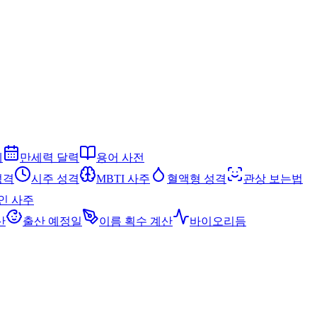
세
만세력 달력
용어 사전
성격
시주 성격
MBTI 사주
혈액형 성격
관상 보는법
인 사주
산
출산 예정일
이름 획수 계산
바이오리듬