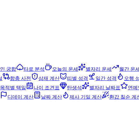
인 궁합
타로 분석
오늘의 운세
별자리 운세
월간 운
설
합충 사전
삼재 계산
띠별 성격
일간 성격
오행 
목적별 택일
나이 조견표
탄생석
별자리 날짜표
연예
디데이 계산
날짜 계산
제사 기일 계산
환갑 칠순 계