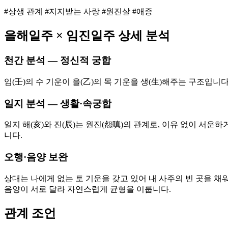
#상생 관계 #지지받는 사랑 #원진살 #애증
을해
일주 ×
임진
일주 상세 분석
천간 분석 — 정신적 궁합
임(壬)의 수 기운이 을(乙)의 목 기운을 생(生)해주는 구조입니
일지 분석 — 생활·속궁합
일지 해(亥)와 진(辰)는 원진(怨嗔)의 관계로, 이유 없이 서
니다.
오행·음양 보완
상대는 나에게 없는 토 기운을 갖고 있어 내 사주의 빈 곳을 채
음양이 서로 달라 자연스럽게 균형을 이룹니다.
관계 조언