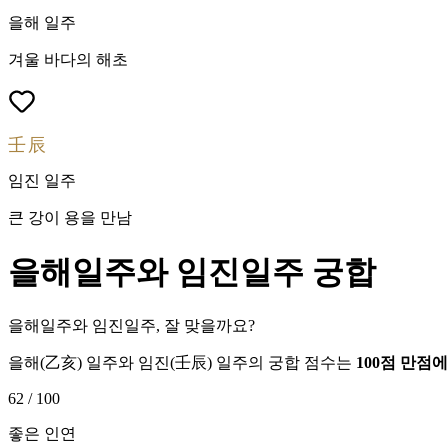
을해
일주
겨울 바다의 해초
壬辰
임진
일주
큰 강이 용을 만남
을해
일주와
임진
일주 궁합
을해일주와 임진일주, 잘 맞을까요?
을해
(
乙亥
) 일주와
임진
(
壬辰
) 일주의 궁합 점수는
100점 만점
62
/ 100
좋은 인연