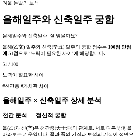
겨울 논밭의 보석
을해
일주와
신축
일주 궁합
을해일주와 신축일주, 잘 맞을까요?
을해
(
乙亥
) 일주와
신축
(
辛丑
) 일주의 궁합 점수는
100점 만점
에
51
점
으로 ‘
노력이 필요한 사이
’에 해당합니다.
51
/ 100
노력이 필요한 사이
#천간충 #가치관 차이
을해
일주 ×
신축
일주 상세 분석
천간 분석 — 정신적 궁합
을(乙)과 신(辛)은 천간충(天干沖)의 관계로, 서로 다른 방향을
바라보는 기운입니다. 꽃과 풀의 기질과 보석의 기질이 정면으