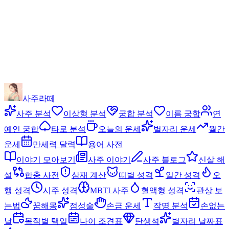
사주라떼
사주 분석
이상형 분석
궁합 분석
이름 궁합
연
예인 궁합
타로 분석
오늘의 운세
별자리 운세
월간
운세
만세력 달력
용어 사전
이야기 모아보기
사주 이야기
사주 블로그
신살 해
설
합충 사전
삼재 계산
띠별 성격
일간 성격
오
행 성격
시주 성격
MBTI 사주
혈액형 성격
관상 보
는법
꿈해몽
점성술
손금 운세
작명 분석
손없는
날
목적별 택일
나이 조견표
탄생석
별자리 날짜표