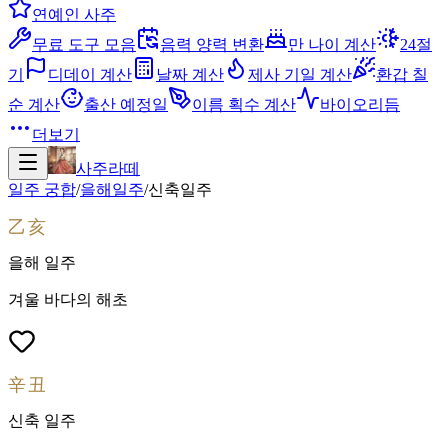
연예인 사주
무료 도구 모음
음력 양력 변환
만 나이 계산
24절
기
디데이 계산
날짜 계산
제사 기일 계산
환갑 칠
순 계산
출산 예정일
이름 획수 계산
바이오리듬
더보기
사주라떼
일주 궁합
/
을해
일주
/
신축
일주
乙亥
을해
일주
겨울 바다의 해초
辛丑
신축
일주