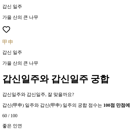
갑신
일주
가을 산의 큰 나무
甲申
갑신
일주
가을 산의 큰 나무
갑신
일주와
갑신
일주 궁합
갑신일주와 갑신일주, 잘 맞을까요?
갑신
(
甲申
) 일주와
갑신
(
甲申
) 일주의 궁합 점수는
100점 만점
60
/ 100
좋은 인연