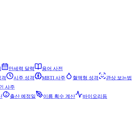
세
만세력 달력
용어 사전
성격
시주 성격
MBTI 사주
혈액형 성격
관상 보는법
인 사주
산
출산 예정일
이름 획수 계산
바이오리듬