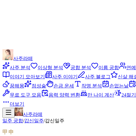
사주라떼
사주 분석
이상형 분석
궁합 분석
이름 궁합
연예
이야기 모아보기
사주 이야기
사주 블로그
신살 해
꿈해몽
점성술
손금 운세
작명 분석
손없는날
무료 도구 모음
음력 양력 변환
만 나이 계산
24절기
더보기
사주라떼
일주 궁합
/
갑신
일주
/
갑신
일주
甲申