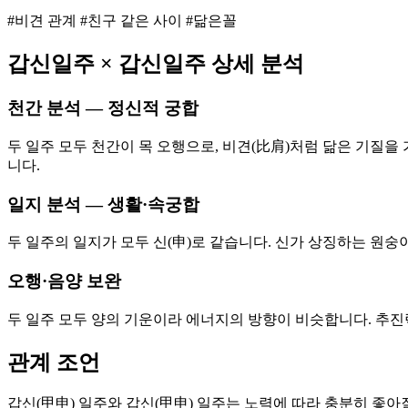
#비견 관계 #친구 같은 사이 #닮은꼴
갑신
일주 ×
갑신
일주 상세 분석
천간 분석 — 정신적 궁합
두 일주 모두 천간이 목 오행으로, 비견(比肩)처럼 닮은 기질을
니다.
일지 분석 — 생활·속궁합
두 일주의 일지가 모두 신(申)로 같습니다. 신가 상징하는 원숭
오행·음양 보완
두 일주 모두 양의 기운이라 에너지의 방향이 비슷합니다. 추
관계 조언
갑신(甲申) 일주와 갑신(甲申) 일주는 노력에 따라 충분히 좋아