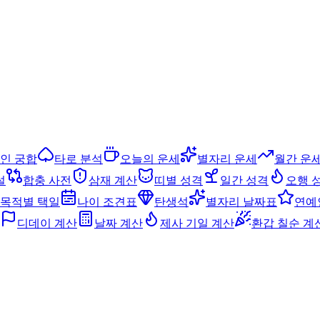
인 궁합
타로 분석
오늘의 운세
별자리 운세
월간 운
설
합충 사전
삼재 계산
띠별 성격
일간 성격
오행 
목적별 택일
나이 조견표
탄생석
별자리 날짜표
연예
디데이 계산
날짜 계산
제사 기일 계산
환갑 칠순 계