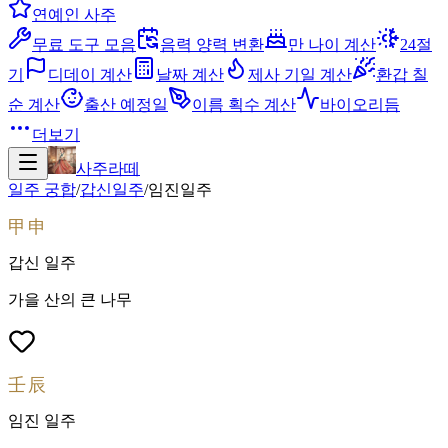
연예인 사주
무료 도구 모음
음력 양력 변환
만 나이 계산
24절
기
디데이 계산
날짜 계산
제사 기일 계산
환갑 칠
순 계산
출산 예정일
이름 획수 계산
바이오리듬
더보기
사주라떼
일주 궁합
/
갑신
일주
/
임진
일주
甲申
갑신
일주
가을 산의 큰 나무
壬辰
임진
일주