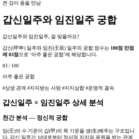
큰 강이 용을 만남
갑신
일주와
임진
일주 궁합
갑신일주와 임진일주, 잘 맞을까요?
갑신
(
甲申
) 일주와
임진
(
壬辰
) 일주의 궁합 점수는
100점 만점
에
83
점
으로 ‘
아주 좋은 궁합
’에 해당합니다.
83
/ 100
아주 좋은 궁합
#상생 관계 #지지받는 사랑 #지지삼합 #운명적 결속
갑신
일주 ×
임진
일주 상세 분석
천간 분석 — 정신적 궁합
임(壬)의 수 기운이 갑(甲)의 목 기운을 생(生)해주는 구조입니
다. 갑신 일주가 상대로부터 정서적 지지와 응원을 받는 관계