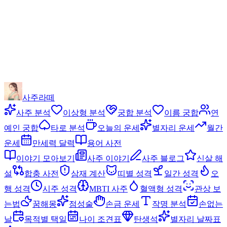
사주라떼
사주 분석
이상형 분석
궁합 분석
이름 궁합
연
예인 궁합
타로 분석
오늘의 운세
별자리 운세
월간
운세
만세력 달력
용어 사전
이야기 모아보기
사주 이야기
사주 블로그
신살 해
설
합충 사전
삼재 계산
띠별 성격
일간 성격
오
행 성격
시주 성격
MBTI 사주
혈액형 성격
관상 보
는법
꿈해몽
점성술
손금 운세
작명 분석
손없는
날
목적별 택일
나이 조견표
탄생석
별자리 날짜표