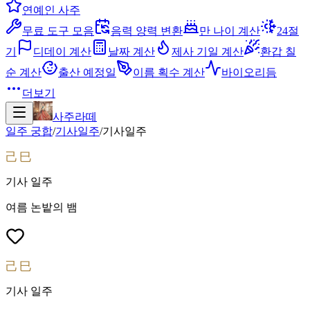
연예인 사주
무료 도구 모음
음력 양력 변환
만 나이 계산
24절
기
디데이 계산
날짜 계산
제사 기일 계산
환갑 칠
순 계산
출산 예정일
이름 획수 계산
바이오리듬
더보기
사주라떼
일주 궁합
/
기사
일주
/
기사
일주
己巳
기사
일주
여름 논밭의 뱀
己巳
기사
일주