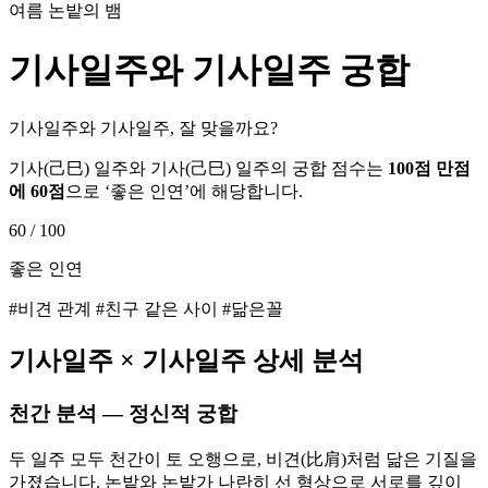
여름 논밭의 뱀
기사
일주와
기사
일주 궁합
기사일주와 기사일주, 잘 맞을까요?
기사
(
己巳
) 일주와
기사
(
己巳
) 일주의 궁합 점수는
100점 만점
에
60
점
으로 ‘
좋은 인연
’에 해당합니다.
60
/ 100
좋은 인연
#비견 관계 #친구 같은 사이 #닮은꼴
기사
일주 ×
기사
일주 상세 분석
천간 분석 — 정신적 궁합
두 일주 모두 천간이 토 오행으로, 비견(比肩)처럼 닮은 기질을
가졌습니다. 논밭와 논밭가 나란히 선 형상으로 서로를 깊이