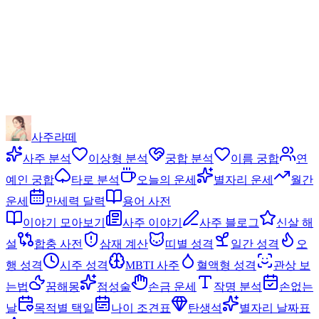
사주라떼
사주 분석
이상형 분석
궁합 분석
이름 궁합
연
예인 궁합
타로 분석
오늘의 운세
별자리 운세
월간
운세
만세력 달력
용어 사전
이야기 모아보기
사주 이야기
사주 블로그
신살 해
설
합충 사전
삼재 계산
띠별 성격
일간 성격
오
행 성격
시주 성격
MBTI 사주
혈액형 성격
관상 보
는법
꿈해몽
점성술
손금 운세
작명 분석
손없는
날
목적별 택일
나이 조견표
탄생석
별자리 날짜표