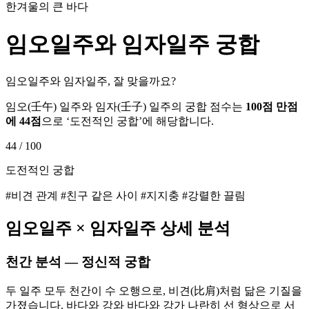
한겨울의 큰 바다
임오
일주와
임자
일주 궁합
임오일주와 임자일주, 잘 맞을까요?
임오
(
壬午
) 일주와
임자
(
壬子
) 일주의 궁합 점수는
100점 만점
에
44
점
으로 ‘
도전적인 궁합
’에 해당합니다.
44
/ 100
도전적인 궁합
#비견 관계 #친구 같은 사이 #지지충 #강렬한 끌림
임오
일주 ×
임자
일주 상세 분석
천간 분석 — 정신적 궁합
두 일주 모두 천간이 수 오행으로, 비견(比肩)처럼 닮은 기질을
가졌습니다. 바다와 강와 바다와 강가 나란히 선 형상으로 서