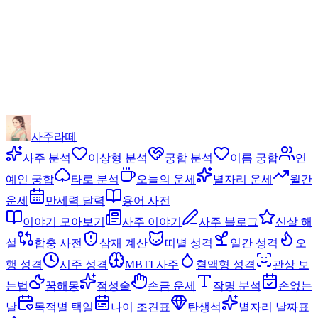
사주라떼
사주 분석
이상형 분석
궁합 분석
이름 궁합
연
예인 궁합
타로 분석
오늘의 운세
별자리 운세
월간
운세
만세력 달력
용어 사전
이야기 모아보기
사주 이야기
사주 블로그
신살 해
설
합충 사전
삼재 계산
띠별 성격
일간 성격
오
행 성격
시주 성격
MBTI 사주
혈액형 성격
관상 보
는법
꿈해몽
점성술
손금 운세
작명 분석
손없는
날
목적별 택일
나이 조견표
탄생석
별자리 날짜표