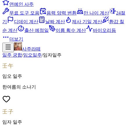
연예인 사주
무료 도구 모음
음력 양력 변환
만 나이 계산
24절
기
디데이 계산
날짜 계산
제사 기일 계산
환갑 칠
순 계산
출산 예정일
이름 획수 계산
바이오리듬
더보기
사주라떼
일주 궁합
/
임오
일주
/
임자
일주
壬午
임오
일주
한여름의 소나기
壬子
임자
일주