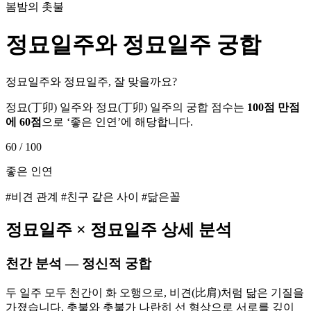
봄밤의 촛불
정묘
일주와
정묘
일주 궁합
정묘일주와 정묘일주, 잘 맞을까요?
정묘
(
丁卯
) 일주와
정묘
(
丁卯
) 일주의 궁합 점수는
100점 만점
에
60
점
으로 ‘
좋은 인연
’에 해당합니다.
60
/ 100
좋은 인연
#비견 관계 #친구 같은 사이 #닮은꼴
정묘
일주 ×
정묘
일주 상세 분석
천간 분석 — 정신적 궁합
두 일주 모두 천간이 화 오행으로, 비견(比肩)처럼 닮은 기질을
가졌습니다. 촛불와 촛불가 나란히 선 형상으로 서로를 깊이