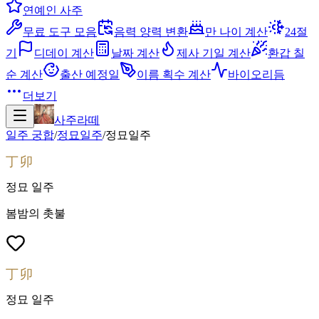
연예인 사주
무료 도구 모음
음력 양력 변환
만 나이 계산
24절
기
디데이 계산
날짜 계산
제사 기일 계산
환갑 칠
순 계산
출산 예정일
이름 획수 계산
바이오리듬
더보기
사주라떼
일주 궁합
/
정묘
일주
/
정묘
일주
丁卯
정묘
일주
봄밤의 촛불
丁卯
정묘
일주