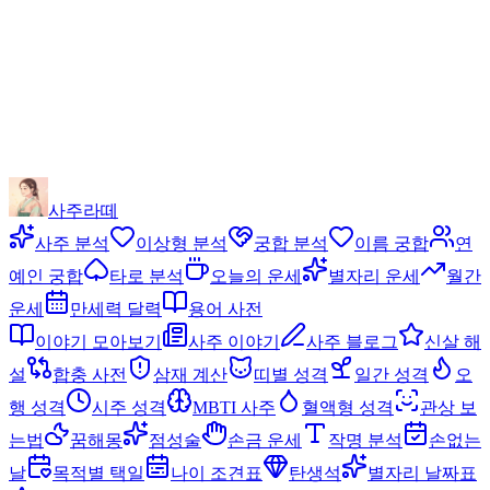
사주라떼
사주 분석
이상형 분석
궁합 분석
이름 궁합
연
예인 궁합
타로 분석
오늘의 운세
별자리 운세
월간
운세
만세력 달력
용어 사전
이야기 모아보기
사주 이야기
사주 블로그
신살 해
설
합충 사전
삼재 계산
띠별 성격
일간 성격
오
행 성격
시주 성격
MBTI 사주
혈액형 성격
관상 보
는법
꿈해몽
점성술
손금 운세
작명 분석
손없는
날
목적별 택일
나이 조견표
탄생석
별자리 날짜표