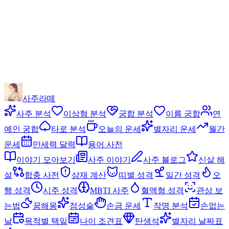
사주라떼
사주 분석
이상형 분석
궁합 분석
이름 궁합
연
예인 궁합
타로 분석
오늘의 운세
별자리 운세
월간
운세
만세력 달력
용어 사전
이야기 모아보기
사주 이야기
사주 블로그
신살 해
설
합충 사전
삼재 계산
띠별 성격
일간 성격
오
행 성격
시주 성격
MBTI 사주
혈액형 성격
관상 보
는법
꿈해몽
점성술
손금 운세
작명 분석
손없는
날
목적별 택일
나이 조견표
탄생석
별자리 날짜표