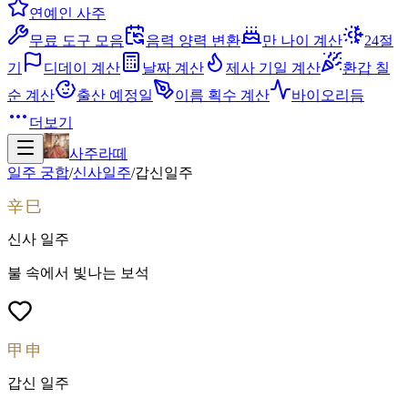
연예인 사주
무료 도구 모음
음력 양력 변환
만 나이 계산
24절
기
디데이 계산
날짜 계산
제사 기일 계산
환갑 칠
순 계산
출산 예정일
이름 획수 계산
바이오리듬
더보기
사주라떼
일주 궁합
/
신사
일주
/
갑신
일주
辛巳
신사
일주
불 속에서 빛나는 보석
甲申
갑신
일주