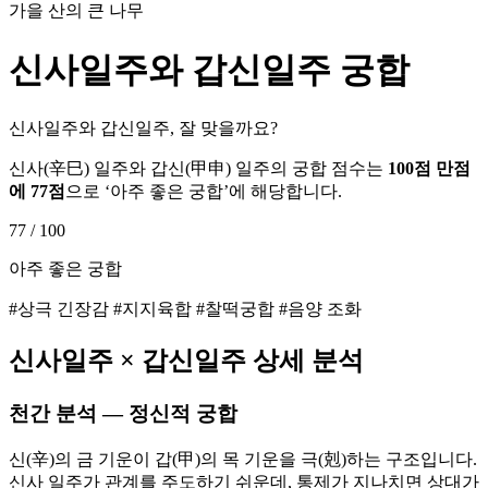
가을 산의 큰 나무
신사
일주와
갑신
일주 궁합
신사일주와 갑신일주, 잘 맞을까요?
신사
(
辛巳
) 일주와
갑신
(
甲申
) 일주의 궁합 점수는
100점 만점
에
77
점
으로 ‘
아주 좋은 궁합
’에 해당합니다.
77
/ 100
아주 좋은 궁합
#상극 긴장감 #지지육합 #찰떡궁합 #음양 조화
신사
일주 ×
갑신
일주 상세 분석
천간 분석 — 정신적 궁합
신(辛)의 금 기운이 갑(甲)의 목 기운을 극(剋)하는 구조입니다.
신사 일주가 관계를 주도하기 쉬운데, 통제가 지나치면 상대가