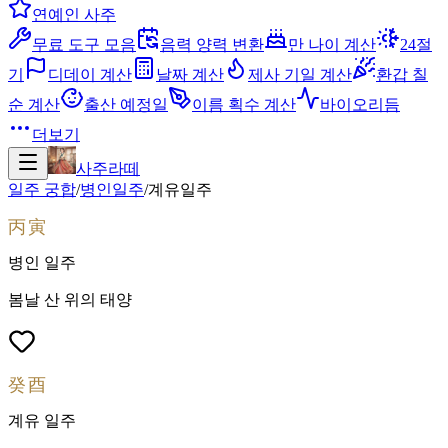
연예인 사주
무료 도구 모음
음력 양력 변환
만 나이 계산
24절
기
디데이 계산
날짜 계산
제사 기일 계산
환갑 칠
순 계산
출산 예정일
이름 획수 계산
바이오리듬
더보기
사주라떼
일주 궁합
/
병인
일주
/
계유
일주
丙寅
병인
일주
봄날 산 위의 태양
癸酉
계유
일주