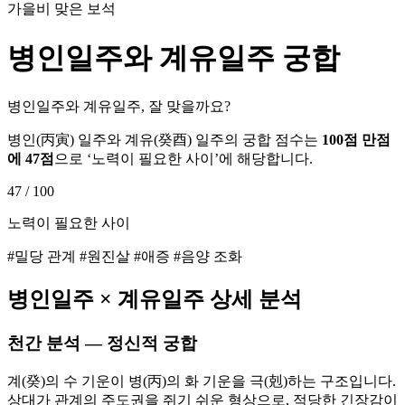
가을비 맞은 보석
병인
일주와
계유
일주 궁합
병인일주와 계유일주, 잘 맞을까요?
병인
(
丙寅
) 일주와
계유
(
癸酉
) 일주의 궁합 점수는
100점 만점
에
47
점
으로 ‘
노력이 필요한 사이
’에 해당합니다.
47
/ 100
노력이 필요한 사이
#밀당 관계 #원진살 #애증 #음양 조화
병인
일주 ×
계유
일주 상세 분석
천간 분석 — 정신적 궁합
계(癸)의 수 기운이 병(丙)의 화 기운을 극(剋)하는 구조입니다.
상대가 관계의 주도권을 쥐기 쉬운 형상으로, 적당한 긴장감이