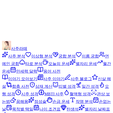
사주라떼
사주 분석
이상형 분석
궁합 분석
이름 궁합
연
예인 궁합
타로 분석
오늘의 운세
별자리 운세
월간
운세
만세력 달력
용어 사전
이야기 모아보기
사주 이야기
사주 블로그
신살 해
설
합충 사전
삼재 계산
띠별 성격
일간 성격
오
행 성격
시주 성격
MBTI 사주
혈액형 성격
관상 보
는법
꿈해몽
점성술
손금 운세
작명 분석
손없는
날
목적별 택일
나이 조견표
탄생석
별자리 날짜표