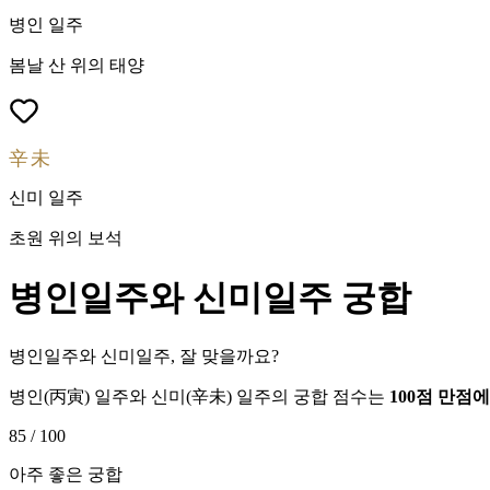
병인
일주
봄날 산 위의 태양
辛未
신미
일주
초원 위의 보석
병인
일주와
신미
일주 궁합
병인일주와 신미일주, 잘 맞을까요?
병인
(
丙寅
) 일주와
신미
(
辛未
) 일주의 궁합 점수는
100점 만점
85
/ 100
아주 좋은 궁합