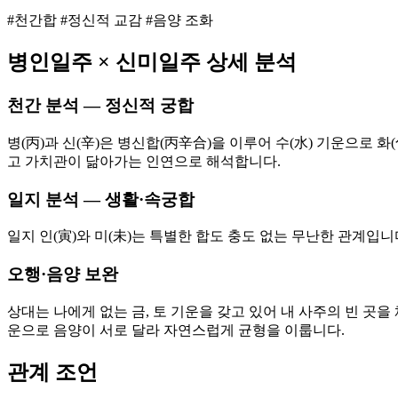
#천간합 #정신적 교감 #음양 조화
병인
일주 ×
신미
일주 상세 분석
천간 분석 — 정신적 궁합
병(丙)과 신(辛)은 병신합(丙辛合)을 이루어 수(水) 기운으로
고 가치관이 닮아가는 인연으로 해석합니다.
일지 분석 — 생활·속궁합
일지 인(寅)와 미(未)는 특별한 합도 충도 없는 무난한 관계입
오행·음양 보완
상대는 나에게 없는 금, 토 기운을 갖고 있어 내 사주의 빈 곳을
운으로 음양이 서로 달라 자연스럽게 균형을 이룹니다.
관계 조언