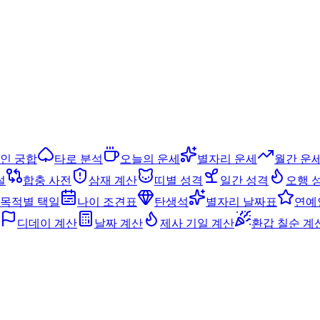
인 궁합
타로 분석
오늘의 운세
별자리 운세
월간 운
설
합충 사전
삼재 계산
띠별 성격
일간 성격
오행 
목적별 택일
나이 조견표
탄생석
별자리 날짜표
연예
디데이 계산
날짜 계산
제사 기일 계산
환갑 칠순 계