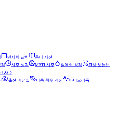
세
만세력 달력
용어 사전
성격
시주 성격
MBTI 사주
혈액형 성격
관상 보는법
인 사주
산
출산 예정일
이름 획수 계산
바이오리듬