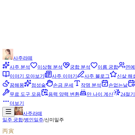
사주라떼
사주 분석
이상형 분석
궁합 분석
이름 궁합
연예
이야기 모아보기
사주 이야기
사주 블로그
신살 해
꿈해몽
점성술
손금 운세
작명 분석
손없는날
무료 도구 모음
음력 양력 변환
만 나이 계산
24절기
더보기
사주라떼
일주 궁합
/
병인
일주
/
신미
일주
丙寅