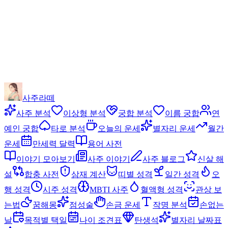
사주라떼
사주 분석
이상형 분석
궁합 분석
이름 궁합
연
예인 궁합
타로 분석
오늘의 운세
별자리 운세
월간
운세
만세력 달력
용어 사전
이야기 모아보기
사주 이야기
사주 블로그
신살 해
설
합충 사전
삼재 계산
띠별 성격
일간 성격
오
행 성격
시주 성격
MBTI 사주
혈액형 성격
관상 보
는법
꿈해몽
점성술
손금 운세
작명 분석
손없는
날
목적별 택일
나이 조견표
탄생석
별자리 날짜표