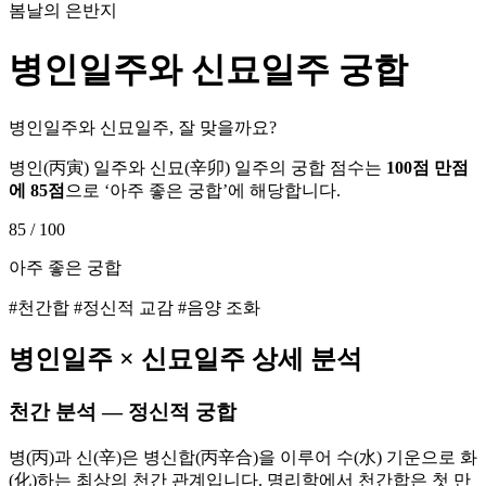
봄날의 은반지
병인
일주와
신묘
일주 궁합
병인일주와 신묘일주, 잘 맞을까요?
병인
(
丙寅
) 일주와
신묘
(
辛卯
) 일주의 궁합 점수는
100점 만점
에
85
점
으로 ‘
아주 좋은 궁합
’에 해당합니다.
85
/ 100
아주 좋은 궁합
#천간합 #정신적 교감 #음양 조화
병인
일주 ×
신묘
일주 상세 분석
천간 분석 — 정신적 궁합
병(丙)과 신(辛)은 병신합(丙辛合)을 이루어 수(水) 기운으로 화
(化)하는 최상의 천간 관계입니다. 명리학에서 천간합은 첫 만