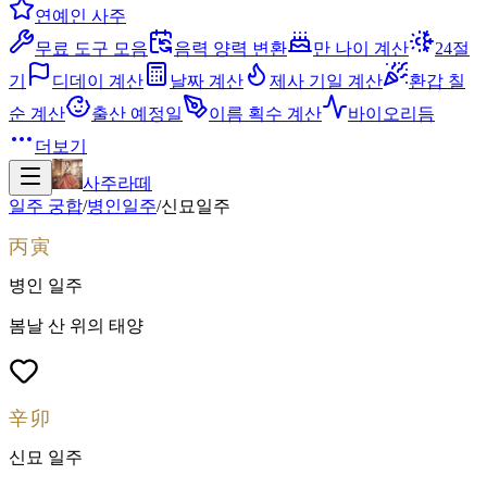
연예인 사주
무료 도구 모음
음력 양력 변환
만 나이 계산
24절
기
디데이 계산
날짜 계산
제사 기일 계산
환갑 칠
순 계산
출산 예정일
이름 획수 계산
바이오리듬
더보기
사주라떼
일주 궁합
/
병인
일주
/
신묘
일주
丙寅
병인
일주
봄날 산 위의 태양
辛卯
신묘
일주