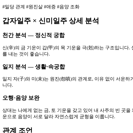
#밀당 관계 #원진살 #애증 #음양 조화
갑자
일주 ×
신미
일주 상세 분석
천간 분석 — 정신적 궁합
신(辛)의 금 기운이 갑(甲)의 목 기운을 극(剋)하는 구조입니
를 내는 것이 좋습니다.
일지 분석 — 생활·속궁합
일지 자(子)와 미(未)는 원진(怨嗔)의 관계로, 이유 없이 서
니다.
오행·음양 보완
상대는 나에게 없는 금, 토 기운을 갖고 있어 내 사주의 빈 곳을
운으로 음양이 서로 달라 자연스럽게 균형을 이룹니다.
관계 조언