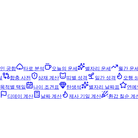
인 궁합
타로 분석
오늘의 운세
별자리 운세
월간 운
설
합충 사전
삼재 계산
띠별 성격
일간 성격
오행 
목적별 택일
나이 조견표
탄생석
별자리 날짜표
연예
디데이 계산
날짜 계산
제사 기일 계산
환갑 칠순 계