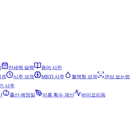
세
만세력 달력
용어 사전
성격
시주 성격
MBTI 사주
혈액형 성격
관상 보는법
인 사주
산
출산 예정일
이름 획수 계산
바이오리듬