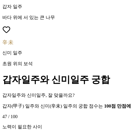
갑자
일주
바다 위에 서 있는 큰 나무
辛未
신미
일주
초원 위의 보석
갑자
일주와
신미
일주 궁합
갑자일주와 신미일주, 잘 맞을까요?
갑자
(
甲子
) 일주와
신미
(
辛未
) 일주의 궁합 점수는
100점 만점
47
/ 100
노력이 필요한 사이