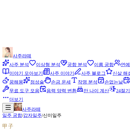
사주라떼
사주 분석
이상형 분석
궁합 분석
이름 궁합
연예
이야기 모아보기
사주 이야기
사주 블로그
신살 해
꿈해몽
점성술
손금 운세
작명 분석
손없는날
무료 도구 모음
음력 양력 변환
만 나이 계산
24절기
더보기
사주라떼
일주 궁합
/
갑자
일주
/
신미
일주
甲子