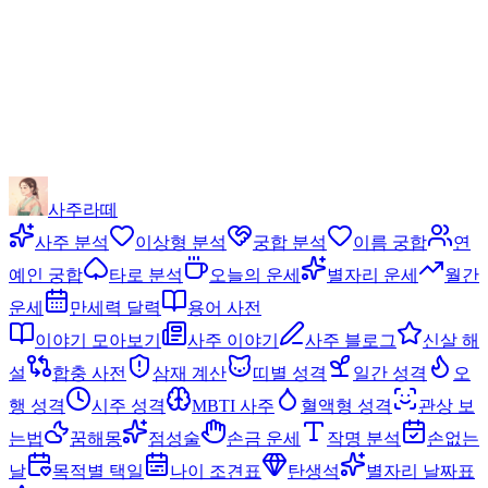
사주라떼
사주 분석
이상형 분석
궁합 분석
이름 궁합
연
예인 궁합
타로 분석
오늘의 운세
별자리 운세
월간
운세
만세력 달력
용어 사전
이야기 모아보기
사주 이야기
사주 블로그
신살 해
설
합충 사전
삼재 계산
띠별 성격
일간 성격
오
행 성격
시주 성격
MBTI 사주
혈액형 성격
관상 보
는법
꿈해몽
점성술
손금 운세
작명 분석
손없는
날
목적별 택일
나이 조견표
탄생석
별자리 날짜표