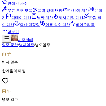
연예인 사주
무료 도구 모음
음력 양력 변환
만 나이 계산
24절
기
디데이 계산
날짜 계산
제사 기일 계산
환갑 칠
순 계산
출산 예정일
이름 획수 계산
바이오리듬
더보기
사주라떼
일주 궁합
/
병자
일주
/
병오
일주
丙子
병자
일주
한겨울의 태양
丙午
병오
일주