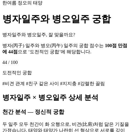
한여름 정오의 태양
병자
일주와
병오
일주 궁합
병자일주와 병오일주, 잘 맞을까요?
병자
(
丙子
) 일주와
병오
(
丙午
) 일주의 궁합 점수는
100점 만점
에
44
점
으로 ‘
도전적인 궁합
’에 해당합니다.
44
/ 100
도전적인 궁합
#비견 관계 #친구 같은 사이 #지지충 #강렬한 끌림
병자
일주 ×
병오
일주 상세 분석
천간 분석 — 정신적 궁합
두 일주 모두 천간이 화 오행으로, 비견(比肩)처럼 닮은 기질을
가졌습니다. 태양와 태양가 나란히 선 형상으로 서로를 깊이