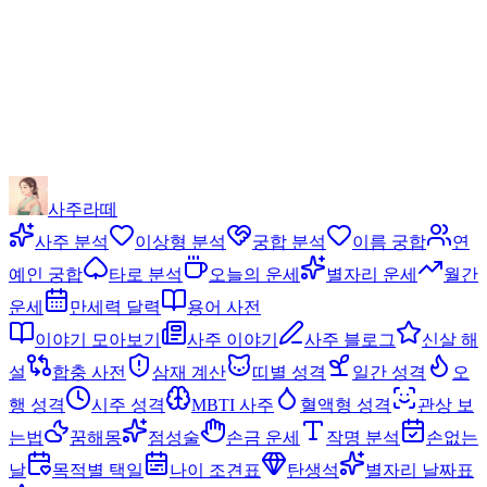
사주라떼
사주 분석
이상형 분석
궁합 분석
이름 궁합
연
예인 궁합
타로 분석
오늘의 운세
별자리 운세
월간
운세
만세력 달력
용어 사전
이야기 모아보기
사주 이야기
사주 블로그
신살 해
설
합충 사전
삼재 계산
띠별 성격
일간 성격
오
행 성격
시주 성격
MBTI 사주
혈액형 성격
관상 보
는법
꿈해몽
점성술
손금 운세
작명 분석
손없는
날
목적별 택일
나이 조견표
탄생석
별자리 날짜표