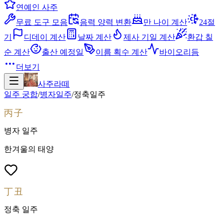
연예인 사주
무료 도구 모음
음력 양력 변환
만 나이 계산
24절
기
디데이 계산
날짜 계산
제사 기일 계산
환갑 칠
순 계산
출산 예정일
이름 획수 계산
바이오리듬
더보기
사주라떼
일주 궁합
/
병자
일주
/
정축
일주
丙子
병자
일주
한겨울의 태양
丁丑
정축
일주