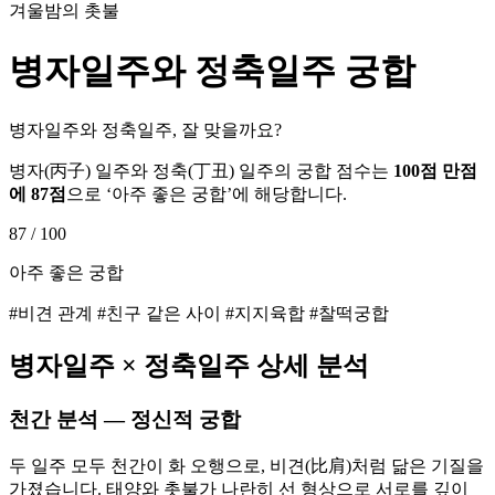
겨울밤의 촛불
병자
일주와
정축
일주 궁합
병자일주와 정축일주, 잘 맞을까요?
병자
(
丙子
) 일주와
정축
(
丁丑
) 일주의 궁합 점수는
100점 만점
에
87
점
으로 ‘
아주 좋은 궁합
’에 해당합니다.
87
/ 100
아주 좋은 궁합
#비견 관계 #친구 같은 사이 #지지육합 #찰떡궁합
병자
일주 ×
정축
일주 상세 분석
천간 분석 — 정신적 궁합
두 일주 모두 천간이 화 오행으로, 비견(比肩)처럼 닮은 기질을
가졌습니다. 태양와 촛불가 나란히 선 형상으로 서로를 깊이