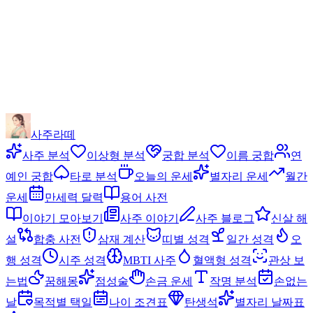
사주라떼
사주 분석
이상형 분석
궁합 분석
이름 궁합
연
예인 궁합
타로 분석
오늘의 운세
별자리 운세
월간
운세
만세력 달력
용어 사전
이야기 모아보기
사주 이야기
사주 블로그
신살 해
설
합충 사전
삼재 계산
띠별 성격
일간 성격
오
행 성격
시주 성격
MBTI 사주
혈액형 성격
관상 보
는법
꿈해몽
점성술
손금 운세
작명 분석
손없는
날
목적별 택일
나이 조견표
탄생석
별자리 날짜표