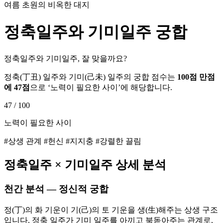
여름 초원의 비옥한 대지
정축
일주와
기미
일주 궁합
정축일주와 기미일주, 잘 맞을까요?
정축
(
丁丑
) 일주와
기미
(
己未
) 일주의 궁합 점수는
100점 만점
에
47
점
으로 ‘
노력이 필요한 사이
’에 해당합니다.
47
/ 100
노력이 필요한 사이
#상생 관계 #헌신 #지지충 #강렬한 끌림
정축
일주 ×
기미
일주 상세 분석
천간 분석 — 정신적 궁합
정(丁)의 화 기운이 기(己)의 토 기운을 생(生)해주는 상생 구조
입니다. 정축 일주가 기미 일주를 아끼고 북돋아주는 관계로,