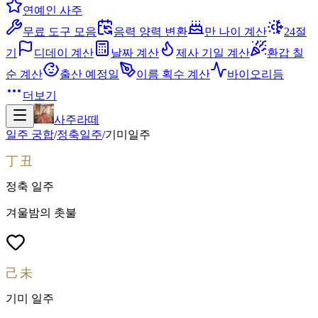
연예인 사주
무료 도구 모음
음력 양력 변환
만 나이 계산
24절
기
디데이 계산
날짜 계산
제사 기일 계산
환갑 칠
순 계산
출산 예정일
이름 획수 계산
바이오리듬
더보기
사주라떼
일주 궁합
/
정축
일주
/
기미
일주
丁丑
정축
일주
겨울밤의 촛불
己未
기미
일주