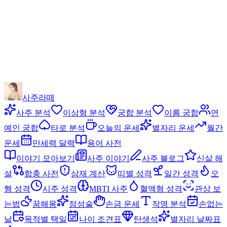
사주라떼
사주 분석
이상형 분석
궁합 분석
이름 궁합
연
예인 궁합
타로 분석
오늘의 운세
별자리 운세
월간
운세
만세력 달력
용어 사전
이야기 모아보기
사주 이야기
사주 블로그
신살 해
설
합충 사전
삼재 계산
띠별 성격
일간 성격
오
행 성격
시주 성격
MBTI 사주
혈액형 성격
관상 보
는법
꿈해몽
점성술
손금 운세
작명 분석
손없는
날
목적별 택일
나이 조견표
탄생석
별자리 날짜표