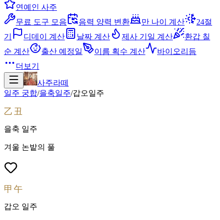
연예인 사주
무료 도구 모음
음력 양력 변환
만 나이 계산
24절
기
디데이 계산
날짜 계산
제사 기일 계산
환갑 칠
순 계산
출산 예정일
이름 획수 계산
바이오리듬
더보기
사주라떼
일주 궁합
/
을축
일주
/
갑오
일주
乙丑
을축
일주
겨울 논밭의 풀
甲午
갑오
일주