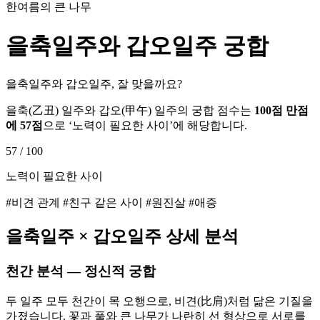
한여름의 큰 나무
을축
일주와
갑오
일주 궁합
을축일주와 갑오일주, 잘 맞을까요?
을축
(
乙丑
) 일주와
갑오
(
甲午
) 일주의 궁합 점수는
100점 만점
에
57
점
으로 ‘
노력이 필요한 사이
’에 해당합니다.
57
/ 100
노력이 필요한 사이
#비견 관계 #친구 같은 사이 #원진살 #애증
을축
일주 ×
갑오
일주 상세 분석
천간 분석 — 정신적 궁합
두 일주 모두 천간이 목 오행으로, 비견(比肩)처럼 닮은 기질을
가졌습니다. 꽃과 풀와 큰 나무가 나란히 선 형상으로 서로를