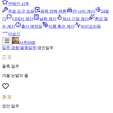
연예인 사주
무료 도구 모음
음력 양력 변환
만 나이 계산
24절
기
디데이 계산
날짜 계산
제사 기일 계산
환갑 칠
순 계산
출산 예정일
이름 획수 계산
바이오리듬
더보기
사주라떼
일주 궁합
/
을축
일주
/
경인
일주
乙丑
을축
일주
겨울 논밭의 풀
庚寅
경인
일주