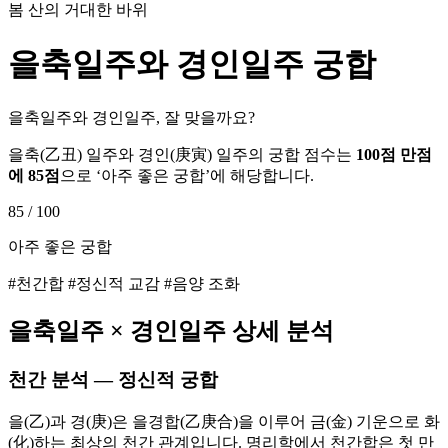
봄 산의 거대한 바위
을축
일주와
경인
일주 궁합
을축일주와 경인일주, 잘 맞을까요?
을축
(
乙丑
) 일주와
경인
(
庚寅
) 일주의 궁합 점수는
100점 만점
에
85
점
으로 ‘
아주 좋은 궁합
’에 해당합니다.
85
/ 100
아주 좋은 궁합
#천간합 #정신적 교감 #음양 조화
을축
일주 ×
경인
일주 상세 분석
천간 분석 — 정신적 궁합
을(乙)과 경(庚)은 을경합(乙庚合)을 이루어 금(金) 기운으로 화
(化)하는 최상의 천간 관계입니다. 명리학에서 천간합은 첫 만