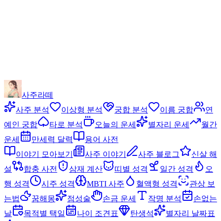
사주라떼
사주 분석
이상형 분석
궁합 분석
이름 궁합
연
예인 궁합
타로 분석
오늘의 운세
별자리 운세
월간
운세
만세력 달력
용어 사전
이야기 모아보기
사주 이야기
사주 블로그
신살 해
설
합충 사전
삼재 계산
띠별 성격
일간 성격
오
행 성격
시주 성격
MBTI 사주
혈액형 성격
관상 보
는법
꿈해몽
점성술
손금 운세
작명 분석
손없는
날
목적별 택일
나이 조견표
탄생석
별자리 날짜표