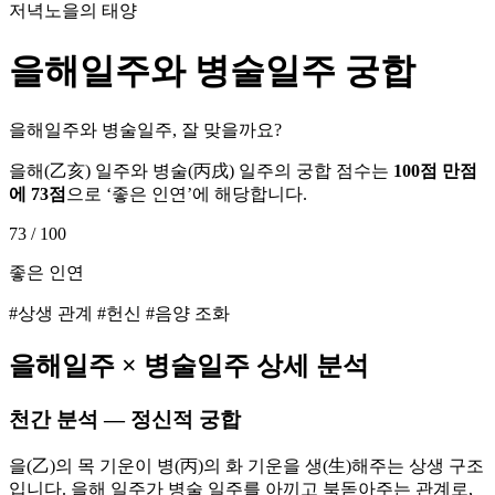
저녁노을의 태양
을해
일주와
병술
일주 궁합
을해일주와 병술일주, 잘 맞을까요?
을해
(
乙亥
) 일주와
병술
(
丙戌
) 일주의 궁합 점수는
100점 만점
에
73
점
으로 ‘
좋은 인연
’에 해당합니다.
73
/ 100
좋은 인연
#상생 관계 #헌신 #음양 조화
을해
일주 ×
병술
일주 상세 분석
천간 분석 — 정신적 궁합
을(乙)의 목 기운이 병(丙)의 화 기운을 생(生)해주는 상생 구조
입니다. 을해 일주가 병술 일주를 아끼고 북돋아주는 관계로,