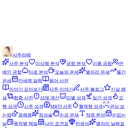
사주라떼
사주 분석
이상형 분석
궁합 분석
이름 궁합
연
예인 궁합
타로 분석
오늘의 운세
별자리 운세
월간
운세
만세력 달력
용어 사전
이야기 모아보기
사주 이야기
사주 블로그
신살 해
설
합충 사전
삼재 계산
띠별 성격
일간 성격
오
행 성격
시주 성격
MBTI 사주
혈액형 성격
관상 보
는법
꿈해몽
점성술
손금 운세
작명 분석
손없는
날
목적별 택일
나이 조견표
탄생석
별자리 날짜표