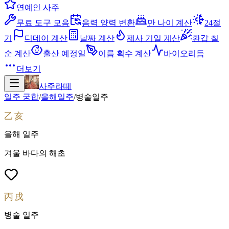
연예인 사주
무료 도구 모음
음력 양력 변환
만 나이 계산
24절
기
디데이 계산
날짜 계산
제사 기일 계산
환갑 칠
순 계산
출산 예정일
이름 획수 계산
바이오리듬
더보기
사주라떼
일주 궁합
/
을해
일주
/
병술
일주
乙亥
을해
일주
겨울 바다의 해초
丙戌
병술
일주