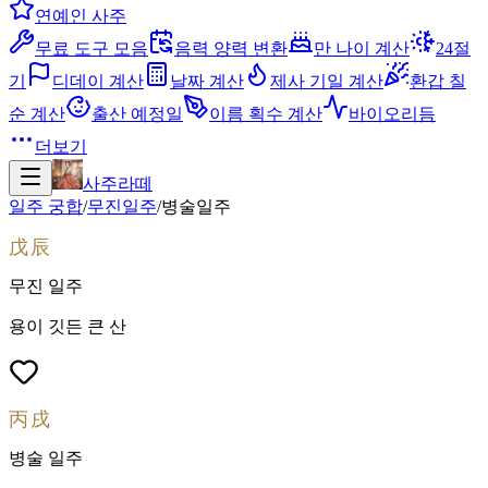
연예인 사주
무료 도구 모음
음력 양력 변환
만 나이 계산
24절
기
디데이 계산
날짜 계산
제사 기일 계산
환갑 칠
순 계산
출산 예정일
이름 획수 계산
바이오리듬
더보기
사주라떼
일주 궁합
/
무진
일주
/
병술
일주
戊辰
무진
일주
용이 깃든 큰 산
丙戌
병술
일주