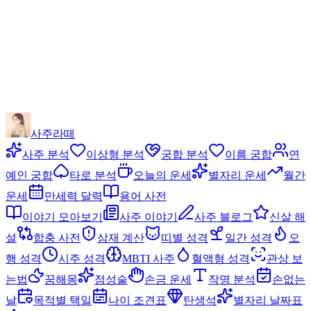
사주라떼
사주 분석
이상형 분석
궁합 분석
이름 궁합
연
예인 궁합
타로 분석
오늘의 운세
별자리 운세
월간
운세
만세력 달력
용어 사전
이야기 모아보기
사주 이야기
사주 블로그
신살 해
설
합충 사전
삼재 계산
띠별 성격
일간 성격
오
행 성격
시주 성격
MBTI 사주
혈액형 성격
관상 보
는법
꿈해몽
점성술
손금 운세
작명 분석
손없는
날
목적별 택일
나이 조견표
탄생석
별자리 날짜표