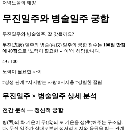
저녁노을의 태양
무진
일주와
병술
일주 궁합
무진일주와 병술일주, 잘 맞을까요?
무진
(
戊辰
) 일주와
병술
(
丙戌
) 일주의 궁합 점수는
100점 만점
에
49
점
으로 ‘
노력이 필요한 사이
’에 해당합니다.
49
/ 100
노력이 필요한 사이
#상생 관계 #지지받는 사랑 #지지충 #강렬한 끌림
무진
일주 ×
병술
일주 상세 분석
천간 분석 — 정신적 궁합
병(丙)의 화 기운이 무(戊)의 토 기운을 생(生)해주는 구조입니
다. 무진 일주가 상대로부터 정서적 지지와 응원을 받는 관계