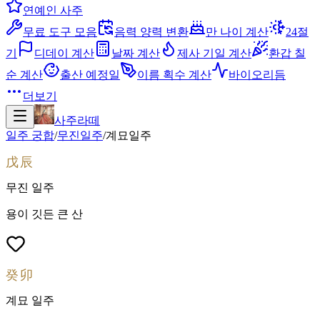
연예인 사주
무료 도구 모음
음력 양력 변환
만 나이 계산
24절
기
디데이 계산
날짜 계산
제사 기일 계산
환갑 칠
순 계산
출산 예정일
이름 획수 계산
바이오리듬
더보기
사주라떼
일주 궁합
/
무진
일주
/
계묘
일주
戊辰
무진
일주
용이 깃든 큰 산
癸卯
계묘
일주