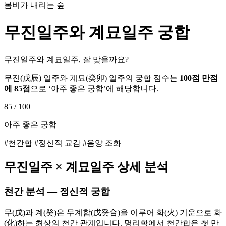
봄비가 내리는 숲
무진
일주와
계묘
일주 궁합
무진일주와 계묘일주, 잘 맞을까요?
무진
(
戊辰
) 일주와
계묘
(
癸卯
) 일주의 궁합 점수는
100점 만점
에
85
점
으로 ‘
아주 좋은 궁합
’에 해당합니다.
85
/ 100
아주 좋은 궁합
#천간합 #정신적 교감 #음양 조화
무진
일주 ×
계묘
일주 상세 분석
천간 분석 — 정신적 궁합
무(戊)과 계(癸)은 무계합(戊癸合)을 이루어 화(火) 기운으로 화
(化)하는 최상의 천간 관계입니다. 명리학에서 천간합은 첫 만