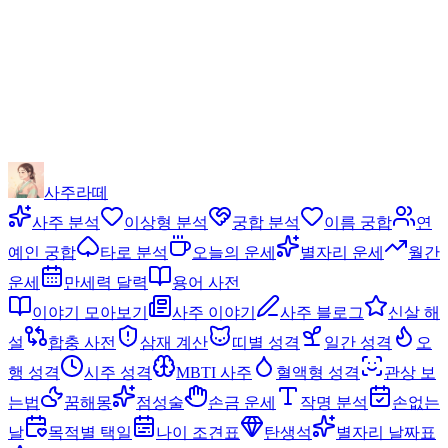
사주라떼
사주 분석
이상형 분석
궁합 분석
이름 궁합
연
예인 궁합
타로 분석
오늘의 운세
별자리 운세
월간
운세
만세력 달력
용어 사전
이야기 모아보기
사주 이야기
사주 블로그
신살 해
설
합충 사전
삼재 계산
띠별 성격
일간 성격
오
행 성격
시주 성격
MBTI 사주
혈액형 성격
관상 보
는법
꿈해몽
점성술
손금 운세
작명 분석
손없는
날
목적별 택일
나이 조견표
탄생석
별자리 날짜표