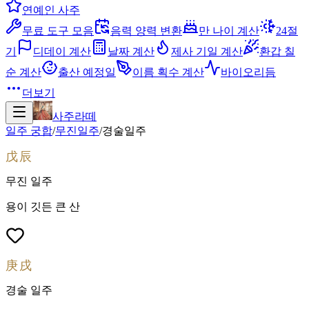
연예인 사주
무료 도구 모음
음력 양력 변환
만 나이 계산
24절
기
디데이 계산
날짜 계산
제사 기일 계산
환갑 칠
순 계산
출산 예정일
이름 획수 계산
바이오리듬
더보기
사주라떼
일주 궁합
/
무진
일주
/
경술
일주
戊辰
무진
일주
용이 깃든 큰 산
庚戌
경술
일주