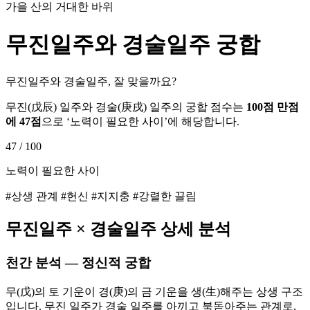
가을 산의 거대한 바위
무진
일주와
경술
일주 궁합
무진일주와 경술일주, 잘 맞을까요?
무진
(
戊辰
) 일주와
경술
(
庚戌
) 일주의 궁합 점수는
100점 만점
에
47
점
으로 ‘
노력이 필요한 사이
’에 해당합니다.
47
/ 100
노력이 필요한 사이
#상생 관계 #헌신 #지지충 #강렬한 끌림
무진
일주 ×
경술
일주 상세 분석
천간 분석 — 정신적 궁합
무(戊)의 토 기운이 경(庚)의 금 기운을 생(生)해주는 상생 구조
입니다. 무진 일주가 경술 일주를 아끼고 북돋아주는 관계로,