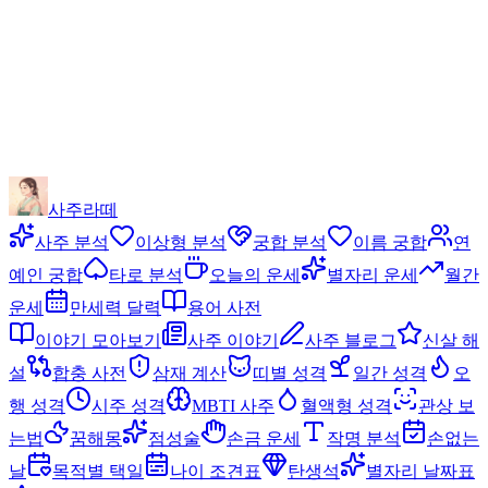
사주라떼
사주 분석
이상형 분석
궁합 분석
이름 궁합
연
예인 궁합
타로 분석
오늘의 운세
별자리 운세
월간
운세
만세력 달력
용어 사전
이야기 모아보기
사주 이야기
사주 블로그
신살 해
설
합충 사전
삼재 계산
띠별 성격
일간 성격
오
행 성격
시주 성격
MBTI 사주
혈액형 성격
관상 보
는법
꿈해몽
점성술
손금 운세
작명 분석
손없는
날
목적별 택일
나이 조견표
탄생석
별자리 날짜표