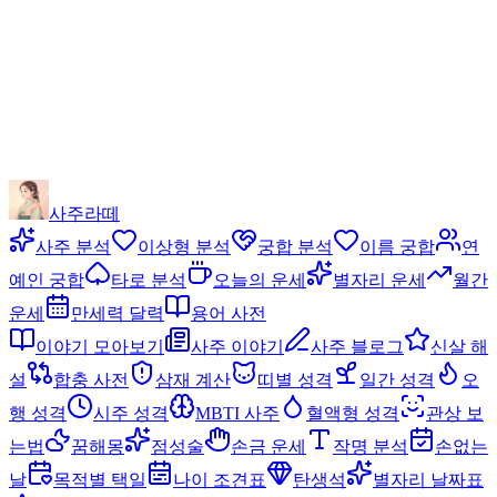
사주라떼
사주 분석
이상형 분석
궁합 분석
이름 궁합
연
예인 궁합
타로 분석
오늘의 운세
별자리 운세
월간
운세
만세력 달력
용어 사전
이야기 모아보기
사주 이야기
사주 블로그
신살 해
설
합충 사전
삼재 계산
띠별 성격
일간 성격
오
행 성격
시주 성격
MBTI 사주
혈액형 성격
관상 보
는법
꿈해몽
점성술
손금 운세
작명 분석
손없는
날
목적별 택일
나이 조견표
탄생석
별자리 날짜표