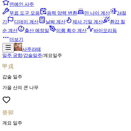
연예인 사주
무료 도구 모음
음력 양력 변환
만 나이 계산
24절
기
디데이 계산
날짜 계산
제사 기일 계산
환갑 칠
순 계산
출산 예정일
이름 획수 계산
바이오리듬
더보기
사주라떼
일주 궁합
/
갑술
일주
/
계묘
일주
甲戌
갑술
일주
가을 산의 큰 나무
癸卯
계묘
일주