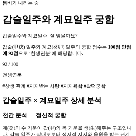
봄비가 내리는 숲
갑술
일주와
계묘
일주 궁합
갑술일주와 계묘일주, 잘 맞을까요?
갑술
(
甲戌
) 일주와
계묘
(
癸卯
) 일주의 궁합 점수는
100점 만점
에
92
점
으로 ‘
천생연분
’에 해당합니다.
92
/ 100
천생연분
#상생 관계 #지지받는 사랑 #지지육합 #찰떡궁합
갑술
일주 ×
계묘
일주 상세 분석
천간 분석 — 정신적 궁합
계(癸)의 수 기운이 갑(甲)의 목 기운을 생(生)해주는 구조입니
다. 갑술 일주가 상대로부터 정서적 지지와 응원을 받는 관계