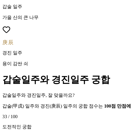
갑술
일주
가을 산의 큰 나무
庚辰
경진
일주
용이 감싼 쇠
갑술
일주와
경진
일주 궁합
갑술일주와 경진일주, 잘 맞을까요?
갑술
(
甲戌
) 일주와
경진
(
庚辰
) 일주의 궁합 점수는
100점 만점
33
/ 100
도전적인 궁합