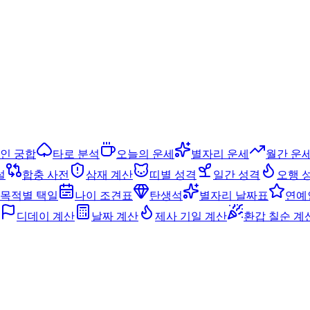
인 궁합
타로 분석
오늘의 운세
별자리 운세
월간 운
설
합충 사전
삼재 계산
띠별 성격
일간 성격
오행 
목적별 택일
나이 조견표
탄생석
별자리 날짜표
연예
디데이 계산
날짜 계산
제사 기일 계산
환갑 칠순 계