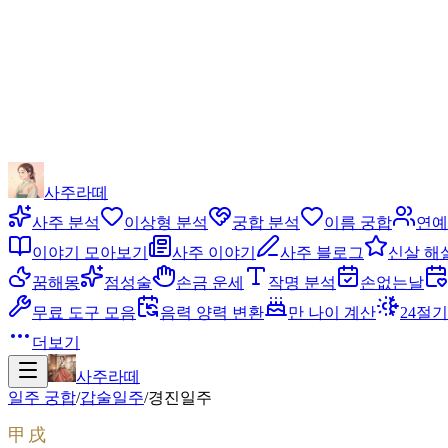
사주라떼
사주 분석
이상형 분석
궁합 분석
이름 궁합
연예
이야기 모아보기
사주 이야기
사주 블로그
신살 해
꿈해몽
점성술
손금 운세
작명 분석
손없는날
무료 도구 모음
음력 양력 변환
만 나이 계산
24절기
더보기
사주라떼
일주 궁합
/
갑술
일주
/
경진
일주
甲戌