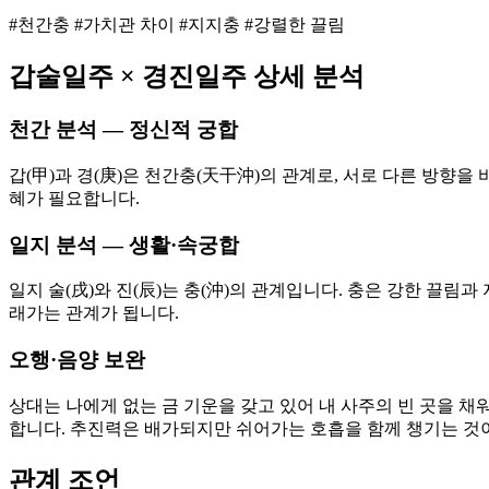
#천간충 #가치관 차이 #지지충 #강렬한 끌림
갑술
일주 ×
경진
일주 상세 분석
천간 분석 — 정신적 궁합
갑(甲)과 경(庚)은 천간충(天干沖)의 관계로, 서로 다른 방향을
혜가 필요합니다.
일지 분석 — 생활·속궁합
일지 술(戌)와 진(辰)는 충(沖)의 관계입니다. 충은 강한 끌
래가는 관계가 됩니다.
오행·음양 보완
상대는 나에게 없는 금 기운을 갖고 있어 내 사주의 빈 곳을 채
합니다. 추진력은 배가되지만 쉬어가는 호흡을 함께 챙기는 것
관계 조언