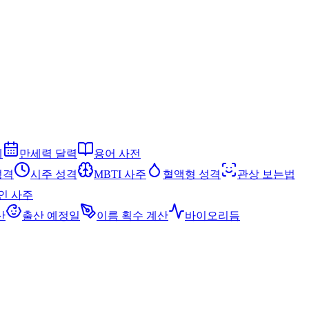
세
만세력 달력
용어 사전
성격
시주 성격
MBTI 사주
혈액형 성격
관상 보는법
인 사주
산
출산 예정일
이름 획수 계산
바이오리듬