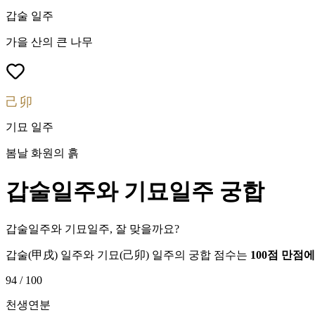
갑술
일주
가을 산의 큰 나무
己卯
기묘
일주
봄날 화원의 흙
갑술
일주와
기묘
일주 궁합
갑술일주와 기묘일주, 잘 맞을까요?
갑술
(
甲戌
) 일주와
기묘
(
己卯
) 일주의 궁합 점수는
100점 만점
94
/ 100
천생연분