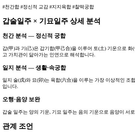
#천간합 #정신적 교감 #지지육합 #찰떡궁합
갑술
일주 ×
기묘
일주 상세 분석
천간 분석 — 정신적 궁합
갑(甲)과 기(己)은 갑기합(甲己合)을 이루어 토(土) 기운으로
고 가치관이 닮아가는 인연으로 해석합니다.
일지 분석 — 생활·속궁합
일지 술(戌)와 묘(卯)는 육합(六合)을 이루는 가장 이상적인 
입니다.
오행·음양 보완
갑술 일주는 양의 기운, 기묘 일주는 음의 기운으로 음양이 서
관계 조언