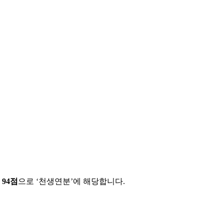
에
94
점
으로 ‘
천생연분
’에 해당합니다.