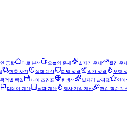
인 궁합
타로 분석
오늘의 운세
별자리 운세
월간 운
설
합충 사전
삼재 계산
띠별 성격
일간 성격
오행 
목적별 택일
나이 조견표
탄생석
별자리 날짜표
연예
디데이 계산
날짜 계산
제사 기일 계산
환갑 칠순 계