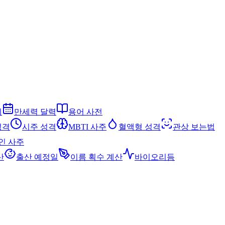
세
만세력 달력
용어 사전
성격
시주 성격
MBTI 사주
혈액형 성격
관상 보는법
인 사주
산
출산 예정일
이름 획수 계산
바이오리듬