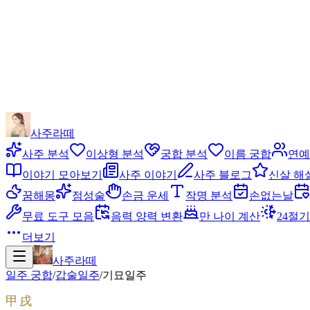
사주라떼
사주 분석
이상형 분석
궁합 분석
이름 궁합
연예
이야기 모아보기
사주 이야기
사주 블로그
신살 해
꿈해몽
점성술
손금 운세
작명 분석
손없는날
무료 도구 모음
음력 양력 변환
만 나이 계산
24절기
더보기
사주라떼
일주 궁합
/
갑술
일주
/
기묘
일주
甲戌