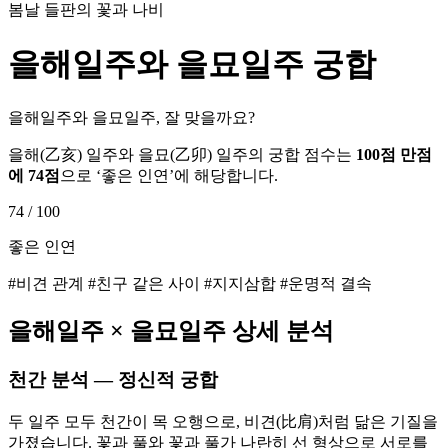
봄날 들판의 꽃과 나비
을해
일주와
을묘
일주 궁합
을해일주와 을묘일주, 잘 맞을까요?
을해
(
乙亥
) 일주와
을묘
(
乙卯
) 일주의 궁합 점수는
100점 만점
에
74
점
으로 ‘
좋은 인연
’에 해당합니다.
74
/ 100
좋은 인연
#비견 관계 #친구 같은 사이 #지지삼합 #운명적 결속
을해
일주 ×
을묘
일주 상세 분석
천간 분석 — 정신적 궁합
두 일주 모두 천간이 목 오행으로, 비견(比肩)처럼 닮은 기질을
가졌습니다. 꽃과 풀와 꽃과 풀가 나란히 선 형상으로 서로를