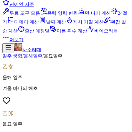
연예인 사주
무료 도구 모음
음력 양력 변환
만 나이 계산
24절
기
디데이 계산
날짜 계산
제사 기일 계산
환갑 칠
순 계산
출산 예정일
이름 획수 계산
바이오리듬
더보기
사주라떼
일주 궁합
/
을해
일주
/
을묘
일주
乙亥
을해
일주
겨울 바다의 해초
乙卯
을묘
일주