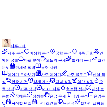
사주라떼
사주 분석
이상형 분석
궁합 분석
이름 궁합
연
예인 궁합
타로 분석
오늘의 운세
별자리 운세
월간
운세
만세력 달력
용어 사전
이야기 모아보기
사주 이야기
사주 블로그
신살 해
설
합충 사전
삼재 계산
띠별 성격
일간 성격
오
행 성격
시주 성격
MBTI 사주
혈액형 성격
관상 보
는법
꿈해몽
점성술
손금 운세
작명 분석
손없는
날
목적별 택일
나이 조견표
탄생석
별자리 날짜표