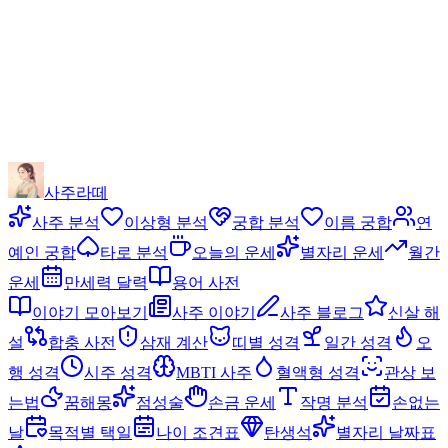
사주라떼
사주 분석
이상형 분석
궁합 분석
이름 궁합
연
예인 궁합
타로 분석
오늘의 운세
별자리 운세
월간
운세
만세력 달력
용어 사전
이야기 모아보기
사주 이야기
사주 블로그
신살 해
설
합충 사전
삼재 계산
띠별 성격
일간 성격
오
행 성격
시주 성격
MBTI 사주
혈액형 성격
관상 보
는법
꿈해몽
점성술
손금 운세
작명 분석
손없는
날
목적별 택일
나이 조견표
탄생석
별자리 날짜표