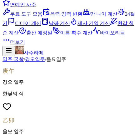
연예인 사주
무료 도구 모음
음력 양력 변환
만 나이 계산
24절
기
디데이 계산
날짜 계산
제사 기일 계산
환갑 칠
순 계산
출산 예정일
이름 획수 계산
바이오리듬
더보기
사주라떼
일주 궁합
/
경오
일주
/
을묘
일주
庚午
경오
일주
한낮의 쇠
乙卯
을묘
일주