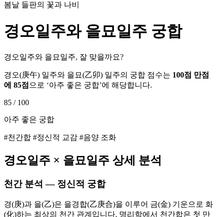
봄날 들판의 꽃과 나비
경오
일주와
을묘
일주 궁합
경오일주와 을묘일주, 잘 맞을까요?
경오
(
庚午
) 일주와
을묘
(
乙卯
) 일주의 궁합 점수는
100점 만점
에
85
점
으로 ‘
아주 좋은 궁합
’에 해당합니다.
85
/ 100
아주 좋은 궁합
#천간합 #정신적 교감 #음양 조화
경오
일주 ×
을묘
일주 상세 분석
천간 분석 — 정신적 궁합
경(庚)과 을(乙)은 을경합(乙庚合)을 이루어 금(金) 기운으로 화
(化)하는 최상의 천간 관계입니다. 명리학에서 천간합은 첫 만