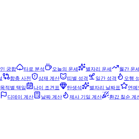
인 궁합
타로 분석
오늘의 운세
별자리 운세
월간 운
설
합충 사전
삼재 계산
띠별 성격
일간 성격
오행 
목적별 택일
나이 조견표
탄생석
별자리 날짜표
연예
디데이 계산
날짜 계산
제사 기일 계산
환갑 칠순 계