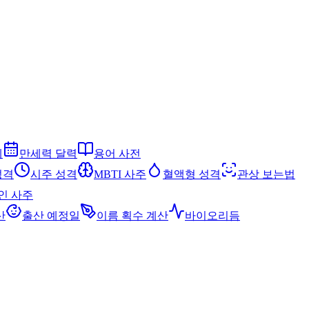
세
만세력 달력
용어 사전
성격
시주 성격
MBTI 사주
혈액형 성격
관상 보는법
인 사주
산
출산 예정일
이름 획수 계산
바이오리듬