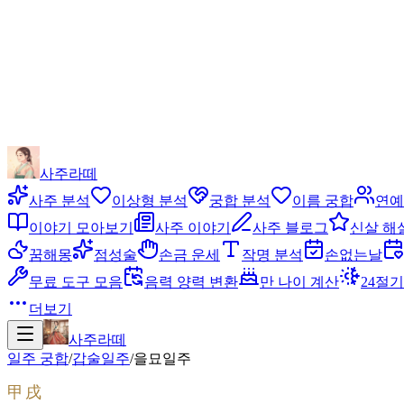
사주라떼
사주 분석
이상형 분석
궁합 분석
이름 궁합
연예
이야기 모아보기
사주 이야기
사주 블로그
신살 해
꿈해몽
점성술
손금 운세
작명 분석
손없는날
무료 도구 모음
음력 양력 변환
만 나이 계산
24절기
더보기
사주라떼
일주 궁합
/
갑술
일주
/
을묘
일주
甲戌