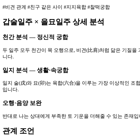
#비견 관계 #친구 같은 사이 #지지육합 #찰떡궁합
갑술
일주 ×
을묘
일주 상세 분석
천간 분석 — 정신적 궁합
두 일주 모두 천간이 목 오행으로, 비견(比肩)처럼 닮은 기질을
니다.
일지 분석 — 생활·속궁합
일지 술(戌)와 묘(卯)는 육합(六合)을 이루는 가장 이상적인 
입니다.
오행·음양 보완
반대로 나는 상대에게 부족한 토 기운을 더해줄 수 있는 존재입
관계 조언