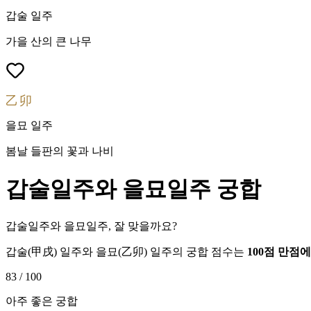
갑술
일주
가을 산의 큰 나무
乙卯
을묘
일주
봄날 들판의 꽃과 나비
갑술
일주와
을묘
일주 궁합
갑술일주와 을묘일주, 잘 맞을까요?
갑술
(
甲戌
) 일주와
을묘
(
乙卯
) 일주의 궁합 점수는
100점 만점
83
/ 100
아주 좋은 궁합