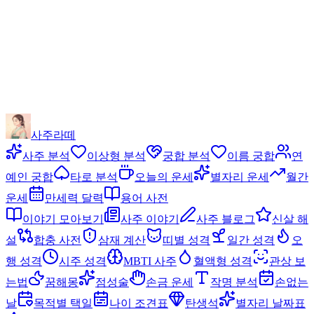
사주라떼
사주 분석
이상형 분석
궁합 분석
이름 궁합
연
예인 궁합
타로 분석
오늘의 운세
별자리 운세
월간
운세
만세력 달력
용어 사전
이야기 모아보기
사주 이야기
사주 블로그
신살 해
설
합충 사전
삼재 계산
띠별 성격
일간 성격
오
행 성격
시주 성격
MBTI 사주
혈액형 성격
관상 보
는법
꿈해몽
점성술
손금 운세
작명 분석
손없는
날
목적별 택일
나이 조견표
탄생석
별자리 날짜표