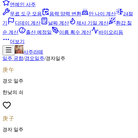
연예인 사주
무료 도구 모음
음력 양력 변환
만 나이 계산
24절
기
디데이 계산
날짜 계산
제사 기일 계산
환갑 칠
순 계산
출산 예정일
이름 획수 계산
바이오리듬
더보기
사주라떼
일주 궁합
/
경오
일주
/
경자
일주
庚午
경오
일주
한낮의 쇠
庚子
경자
일주