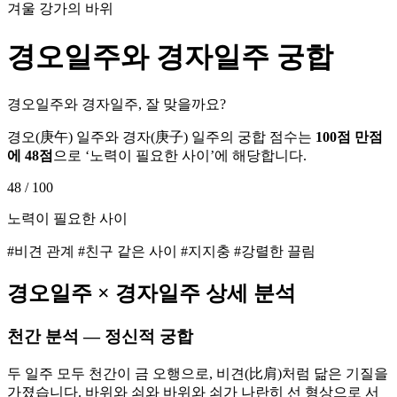
겨울 강가의 바위
경오
일주와
경자
일주 궁합
경오일주와 경자일주, 잘 맞을까요?
경오
(
庚午
) 일주와
경자
(
庚子
) 일주의 궁합 점수는
100점 만점
에
48
점
으로 ‘
노력이 필요한 사이
’에 해당합니다.
48
/ 100
노력이 필요한 사이
#비견 관계 #친구 같은 사이 #지지충 #강렬한 끌림
경오
일주 ×
경자
일주 상세 분석
천간 분석 — 정신적 궁합
두 일주 모두 천간이 금 오행으로, 비견(比肩)처럼 닮은 기질을
가졌습니다. 바위와 쇠와 바위와 쇠가 나란히 선 형상으로 서