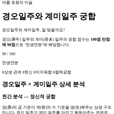
여름 초원의 이슬
경오
일주와
계미
일주 궁합
경오일주와 계미일주, 잘 맞을까요?
경오
(
庚午
) 일주와
계미
(
癸未
) 일주의 궁합 점수는
100점 만점
에
90
점
으로 ‘
천생연분
’에 해당합니다.
90
/ 100
천생연분
#상생 관계 #헌신 #지지육합 #찰떡궁합
경오
일주 ×
계미
일주 상세 분석
천간 분석 — 정신적 궁합
경(庚)의 금 기운이 계(癸)의 수 기운을 생(生)해주는 상생 구조
입니다. 경오 일주가 계미 일주를 아끼고 북돋아주는 관계로,