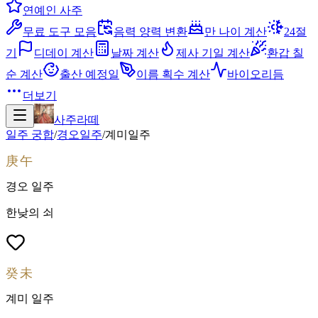
연예인 사주
무료 도구 모음
음력 양력 변환
만 나이 계산
24절
기
디데이 계산
날짜 계산
제사 기일 계산
환갑 칠
순 계산
출산 예정일
이름 획수 계산
바이오리듬
더보기
사주라떼
일주 궁합
/
경오
일주
/
계미
일주
庚午
경오
일주
한낮의 쇠
癸未
계미
일주