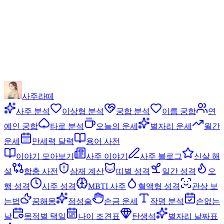
사주라떼
사주 분석
이상형 분석
궁합 분석
이름 궁합
연
예인 궁합
타로 분석
오늘의 운세
별자리 운세
월간
운세
만세력 달력
용어 사전
이야기 모아보기
사주 이야기
사주 블로그
신살 해
설
합충 사전
삼재 계산
띠별 성격
일간 성격
오
행 성격
시주 성격
MBTI 사주
혈액형 성격
관상 보
는법
꿈해몽
점성술
손금 운세
작명 분석
손없는
날
목적별 택일
나이 조견표
탄생석
별자리 날짜표