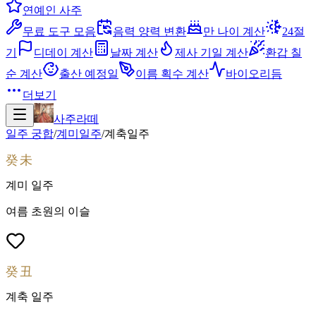
연예인 사주
무료 도구 모음
음력 양력 변환
만 나이 계산
24절
기
디데이 계산
날짜 계산
제사 기일 계산
환갑 칠
순 계산
출산 예정일
이름 획수 계산
바이오리듬
더보기
사주라떼
일주 궁합
/
계미
일주
/
계축
일주
癸未
계미
일주
여름 초원의 이슬
癸丑
계축
일주