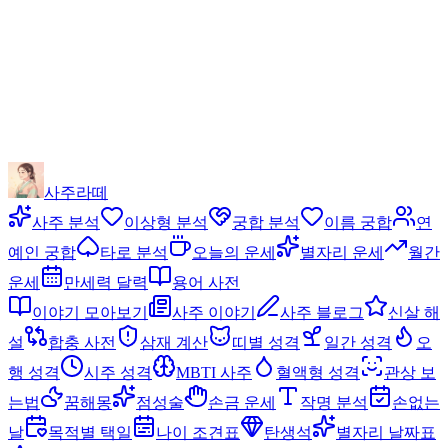
사주라떼
사주 분석
이상형 분석
궁합 분석
이름 궁합
연
예인 궁합
타로 분석
오늘의 운세
별자리 운세
월간
운세
만세력 달력
용어 사전
이야기 모아보기
사주 이야기
사주 블로그
신살 해
설
합충 사전
삼재 계산
띠별 성격
일간 성격
오
행 성격
시주 성격
MBTI 사주
혈액형 성격
관상 보
는법
꿈해몽
점성술
손금 운세
작명 분석
손없는
날
목적별 택일
나이 조견표
탄생석
별자리 날짜표