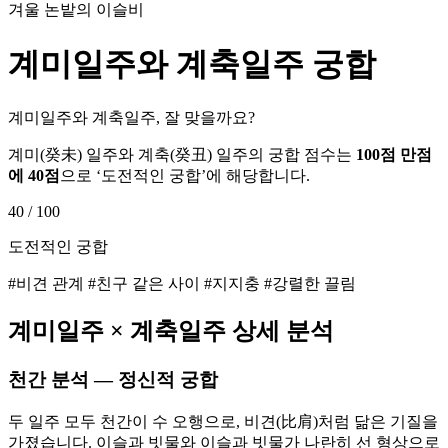
겨울 논밭의 이슬비
계미
일주와
계축
일주 궁합
계미일주와 계축일주, 잘 맞을까요?
계미
(
癸未
) 일주와
계축
(
癸丑
) 일주의 궁합 점수는
100점 만점
에
40
점
으로 ‘
도전적인 궁합
’에 해당합니다.
40
/ 100
도전적인 궁합
#비견 관계 #친구 같은 사이 #지지충 #강렬한 끌림
계미
일주 ×
계축
일주 상세 분석
천간 분석 — 정신적 궁합
두 일주 모두 천간이 수 오행으로, 비견(比肩)처럼 닮은 기질을
가졌습니다. 이슬과 빗물와 이슬과 빗물가 나란히 선 형상으로