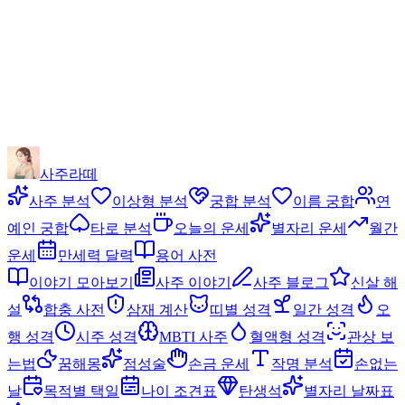
사주라떼
사주 분석
이상형 분석
궁합 분석
이름 궁합
연
예인 궁합
타로 분석
오늘의 운세
별자리 운세
월간
운세
만세력 달력
용어 사전
이야기 모아보기
사주 이야기
사주 블로그
신살 해
설
합충 사전
삼재 계산
띠별 성격
일간 성격
오
행 성격
시주 성격
MBTI 사주
혈액형 성격
관상 보
는법
꿈해몽
점성술
손금 운세
작명 분석
손없는
날
목적별 택일
나이 조견표
탄생석
별자리 날짜표