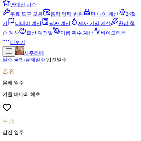
연예인 사주
무료 도구 모음
음력 양력 변환
만 나이 계산
24절
기
디데이 계산
날짜 계산
제사 기일 계산
환갑 칠
순 계산
출산 예정일
이름 획수 계산
바이오리듬
더보기
사주라떼
일주 궁합
/
을해
일주
/
갑진
일주
乙亥
을해
일주
겨울 바다의 해초
甲辰
갑진
일주