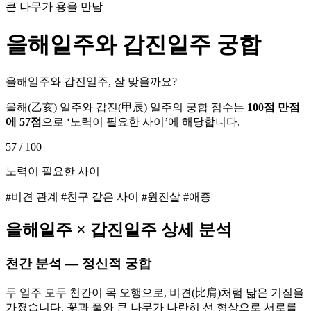
큰 나무가 용을 만남
을해
일주와
갑진
일주 궁합
을해일주와 갑진일주, 잘 맞을까요?
을해
(
乙亥
) 일주와
갑진
(
甲辰
) 일주의 궁합 점수는
100점 만점
에
57
점
으로 ‘
노력이 필요한 사이
’에 해당합니다.
57
/ 100
노력이 필요한 사이
#비견 관계 #친구 같은 사이 #원진살 #애증
을해
일주 ×
갑진
일주 상세 분석
천간 분석 — 정신적 궁합
두 일주 모두 천간이 목 오행으로, 비견(比肩)처럼 닮은 기질을
가졌습니다. 꽃과 풀와 큰 나무가 나란히 선 형상으로 서로를