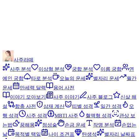
사주라떼
사주 분석
이상형 분석
궁합 분석
이름 궁합
연
예인 궁합
타로 분석
오늘의 운세
별자리 운세
월간
운세
만세력 달력
용어 사전
이야기 모아보기
사주 이야기
사주 블로그
신살 해
설
합충 사전
삼재 계산
띠별 성격
일간 성격
오
행 성격
시주 성격
MBTI 사주
혈액형 성격
관상 보
는법
꿈해몽
점성술
손금 운세
작명 분석
손없는
날
목적별 택일
나이 조견표
탄생석
별자리 날짜표