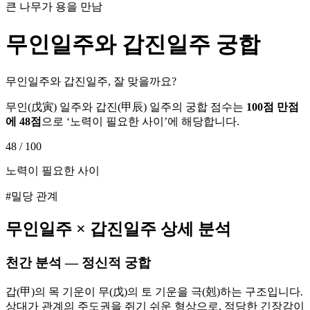
큰 나무가 용을 만남
무인
일주와
갑진
일주 궁합
무인일주와 갑진일주, 잘 맞을까요?
무인
(
戊寅
) 일주와
갑진
(
甲辰
) 일주의 궁합 점수는
100점 만점
에
48
점
으로 ‘
노력이 필요한 사이
’에 해당합니다.
48
/ 100
노력이 필요한 사이
#밀당 관계
무인
일주 ×
갑진
일주 상세 분석
천간 분석 — 정신적 궁합
갑(甲)의 목 기운이 무(戊)의 토 기운을 극(剋)하는 구조입니다.
상대가 관계의 주도권을 쥐기 쉬운 형상으로, 적당한 긴장감이