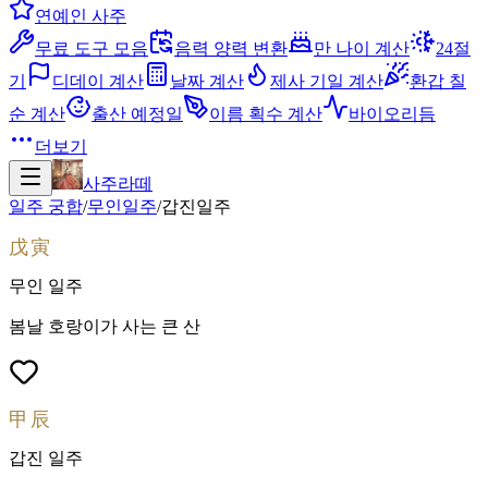
연예인 사주
무료 도구 모음
음력 양력 변환
만 나이 계산
24절
기
디데이 계산
날짜 계산
제사 기일 계산
환갑 칠
순 계산
출산 예정일
이름 획수 계산
바이오리듬
더보기
사주라떼
일주 궁합
/
무인
일주
/
갑진
일주
戊寅
무인
일주
봄날 호랑이가 사는 큰 산
甲辰
갑진
일주