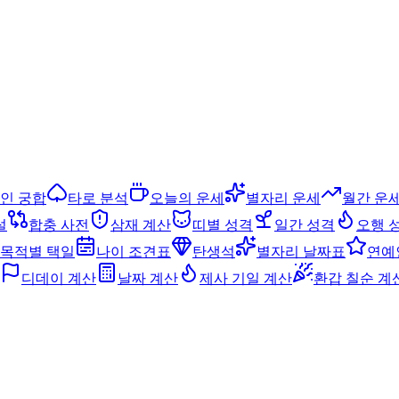
인 궁합
타로 분석
오늘의 운세
별자리 운세
월간 운
설
합충 사전
삼재 계산
띠별 성격
일간 성격
오행 
목적별 택일
나이 조견표
탄생석
별자리 날짜표
연예
디데이 계산
날짜 계산
제사 기일 계산
환갑 칠순 계