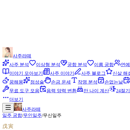
사주라떼
사주 분석
이상형 분석
궁합 분석
이름 궁합
연예
이야기 모아보기
사주 이야기
사주 블로그
신살 해
꿈해몽
점성술
손금 운세
작명 분석
손없는날
무료 도구 모음
음력 양력 변환
만 나이 계산
24절기
더보기
사주라떼
일주 궁합
/
무인
일주
/
무신
일주
戊寅