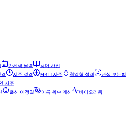
세
만세력 달력
용어 사전
성격
시주 성격
MBTI 사주
혈액형 성격
관상 보는법
인 사주
산
출산 예정일
이름 획수 계산
바이오리듬