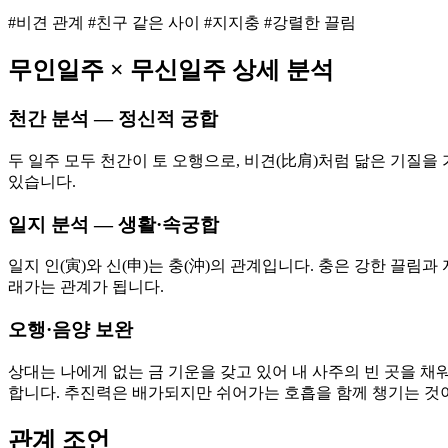
#비견 관계 #친구 같은 사이 #지지충 #강렬한 끌림
무인
일주 ×
무신
일주 상세 분석
천간 분석 — 정신적 궁합
두 일주 모두 천간이 토 오행으로, 비견(比肩)처럼 닮은 기질을
있습니다.
일지 분석 — 생활·속궁합
일지 인(寅)와 신(申)는 충(沖)의 관계입니다. 충은 강한 끌
래가는 관계가 됩니다.
오행·음양 보완
상대는 나에게 없는 금 기운을 갖고 있어 내 사주의 빈 곳을 채
합니다. 추진력은 배가되지만 쉬어가는 호흡을 함께 챙기는 것
관계 조언