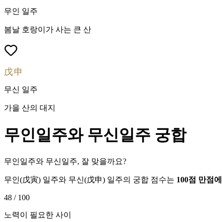
무인
일주
봄날 호랑이가 사는 큰 산
戊申
무신
일주
가을 산의 대지
무인
일주와
무신
일주 궁합
무인일주와 무신일주, 잘 맞을까요?
무인
(
戊寅
) 일주와
무신
(
戊申
) 일주의 궁합 점수는
100점 만점
48
/ 100
노력이 필요한 사이