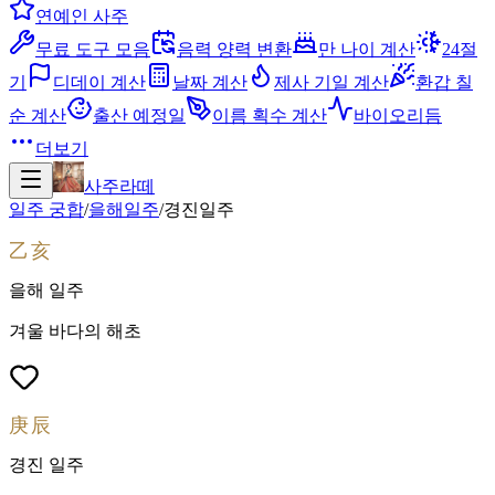
연예인 사주
무료 도구 모음
음력 양력 변환
만 나이 계산
24절
기
디데이 계산
날짜 계산
제사 기일 계산
환갑 칠
순 계산
출산 예정일
이름 획수 계산
바이오리듬
더보기
사주라떼
일주 궁합
/
을해
일주
/
경진
일주
乙亥
을해
일주
겨울 바다의 해초
庚辰
경진
일주