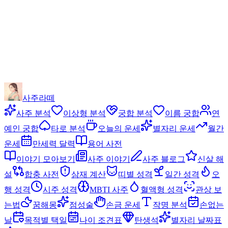
사주라떼
사주 분석
이상형 분석
궁합 분석
이름 궁합
연
예인 궁합
타로 분석
오늘의 운세
별자리 운세
월간
운세
만세력 달력
용어 사전
이야기 모아보기
사주 이야기
사주 블로그
신살 해
설
합충 사전
삼재 계산
띠별 성격
일간 성격
오
행 성격
시주 성격
MBTI 사주
혈액형 성격
관상 보
는법
꿈해몽
점성술
손금 운세
작명 분석
손없는
날
목적별 택일
나이 조견표
탄생석
별자리 날짜표