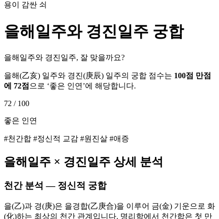
용이 감싼 쇠
을해
일주와
경진
일주 궁합
을해일주와 경진일주, 잘 맞을까요?
을해
(
乙亥
) 일주와
경진
(
庚辰
) 일주의 궁합 점수는
100점 만점
에
72
점
으로 ‘
좋은 인연
’에 해당합니다.
72
/ 100
좋은 인연
#천간합 #정신적 교감 #원진살 #애증
을해
일주 ×
경진
일주 상세 분석
천간 분석 — 정신적 궁합
을(乙)과 경(庚)은 을경합(乙庚合)을 이루어 금(金) 기운으로 화
(化)하는 최상의 천간 관계입니다. 명리학에서 천간합은 첫 만