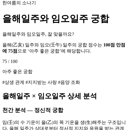
한여름의 소나기
을해
일주와
임오
일주 궁합
을해일주와 임오일주, 잘 맞을까요?
을해
(
乙亥
) 일주와
임오
(
壬午
) 일주의 궁합 점수는
100점 만점
에
75
점
으로 ‘
아주 좋은 궁합
’에 해당합니다.
75
/ 100
아주 좋은 궁합
#상생 관계 #지지받는 사랑 #음양 조화
을해
일주 ×
임오
일주 상세 분석
천간 분석 — 정신적 궁합
임(壬)의 수 기운이 을(乙)의 목 기운을 생(生)해주는 구조입니
다. 을해 일주가 상대로부터 정서적 지지와 응원을 받는 관계