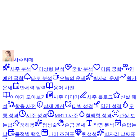
사주라떼
사주 분석
이상형 분석
궁합 분석
이름 궁합
연
예인 궁합
타로 분석
오늘의 운세
별자리 운세
월간
운세
만세력 달력
용어 사전
이야기 모아보기
사주 이야기
사주 블로그
신살 해
설
합충 사전
삼재 계산
띠별 성격
일간 성격
오
행 성격
시주 성격
MBTI 사주
혈액형 성격
관상 보
는법
꿈해몽
점성술
손금 운세
작명 분석
손없는
날
목적별 택일
나이 조견표
탄생석
별자리 날짜표