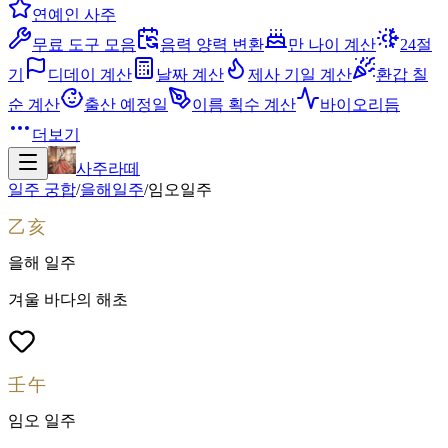
연예인 사주
무료 도구 모음
음력 양력 변환
만 나이 계산
24절
기
디데이 계산
날짜 계산
제사 기일 계산
환갑 칠
순 계산
출산 예정일
이름 획수 계산
바이오리듬
더보기
사주라떼
일주 궁합
/
을해
일주
/
임오
일주
乙亥
을해
일주
겨울 바다의 해초
壬午
임오
일주