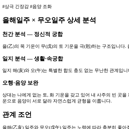
#상극 긴장감 #음양 조화
을해
일주 ×
무오
일주 상세 분석
천간 분석 — 정신적 궁합
을(乙)의 목 기운이 무(戊)의 토 기운을 극(剋)하는 구조입니
일지 분석 — 생활·속궁합
일지 해(亥)와 오(午)는 특별한 합도 충도 없는 무난한 관계입
오행·음양 보완
상대는 나에게 없는 토, 화 기운을 갖고 있어 내 사주의 빈 곳을
운으로 음양이 서로 달라 자연스럽게 균형을 이룹니다.
관계 조언
을해(乙亥) 일주와 무오(戊午) 일주는 노력에 따라 충분히 좋아