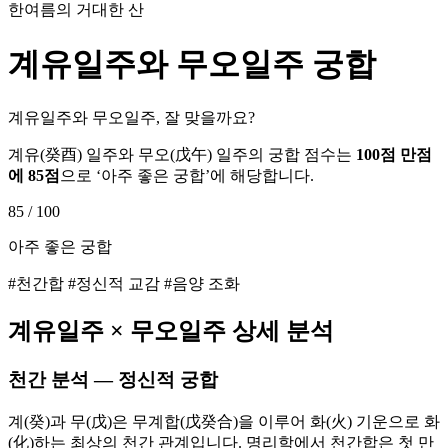
한여름의 거대한 산
계유
일주와
무오
일주 궁합
계유일주와 무오일주, 잘 맞을까요?
계유
(
癸酉
) 일주와
무오
(
戊午
) 일주의 궁합 점수는
100점 만점
에
85
점
으로 ‘
아주 좋은 궁합
’에 해당합니다.
85
/ 100
아주 좋은 궁합
#천간합 #정신적 교감 #음양 조화
계유
일주 ×
무오
일주 상세 분석
천간 분석 — 정신적 궁합
계(癸)과 무(戊)은 무계합(戊癸合)을 이루어 화(火) 기운으로 화
(化)하는 최상의 천간 관계입니다. 명리학에서 천간합은 첫 만