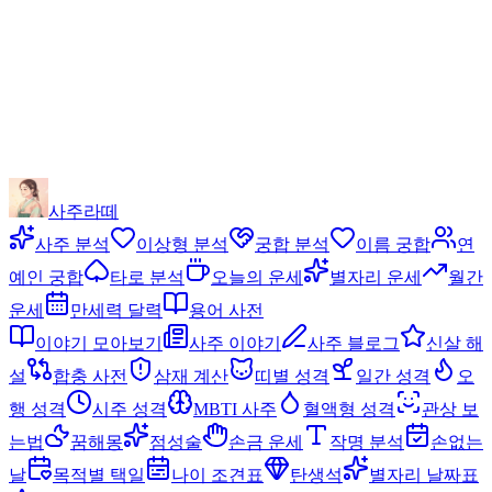
사주라떼
사주 분석
이상형 분석
궁합 분석
이름 궁합
연
예인 궁합
타로 분석
오늘의 운세
별자리 운세
월간
운세
만세력 달력
용어 사전
이야기 모아보기
사주 이야기
사주 블로그
신살 해
설
합충 사전
삼재 계산
띠별 성격
일간 성격
오
행 성격
시주 성격
MBTI 사주
혈액형 성격
관상 보
는법
꿈해몽
점성술
손금 운세
작명 분석
손없는
날
목적별 택일
나이 조견표
탄생석
별자리 날짜표