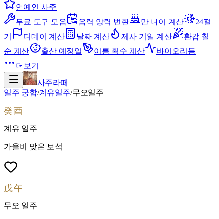
연예인 사주
무료 도구 모음
음력 양력 변환
만 나이 계산
24절
기
디데이 계산
날짜 계산
제사 기일 계산
환갑 칠
순 계산
출산 예정일
이름 획수 계산
바이오리듬
더보기
사주라떼
일주 궁합
/
계유
일주
/
무오
일주
癸酉
계유
일주
가을비 맞은 보석
戊午
무오
일주