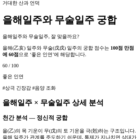
거대한 산과 언덕
을해
일주와
무술
일주 궁합
을해일주와 무술일주, 잘 맞을까요?
을해
(
乙亥
) 일주와
무술
(
戊戌
) 일주의 궁합 점수는
100점 만점
에
60
점
으로 ‘
좋은 인연
’에 해당합니다.
60
/ 100
좋은 인연
#상극 긴장감 #음양 조화
을해
일주 ×
무술
일주 상세 분석
천간 분석 — 정신적 궁합
을(乙)의 목 기운이 무(戊)의 토 기운을 극(剋)하는 구조입니다.
을해 일주가 관계를 주도하기 쉬운데, 통제가 지나치면 상대가