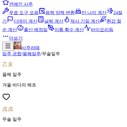
연예인 사주
무료 도구 모음
음력 양력 변환
만 나이 계산
24절
기
디데이 계산
날짜 계산
제사 기일 계산
환갑 칠
순 계산
출산 예정일
이름 획수 계산
바이오리듬
더보기
사주라떼
일주 궁합
/
을해
일주
/
무술
일주
乙亥
을해
일주
겨울 바다의 해초
戊戌
무술
일주