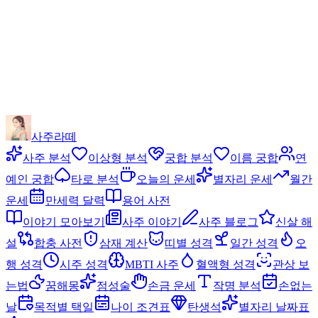
사주라떼
사주 분석
이상형 분석
궁합 분석
이름 궁합
연
예인 궁합
타로 분석
오늘의 운세
별자리 운세
월간
운세
만세력 달력
용어 사전
이야기 모아보기
사주 이야기
사주 블로그
신살 해
설
합충 사전
삼재 계산
띠별 성격
일간 성격
오
행 성격
시주 성격
MBTI 사주
혈액형 성격
관상 보
는법
꿈해몽
점성술
손금 운세
작명 분석
손없는
날
목적별 택일
나이 조견표
탄생석
별자리 날짜표