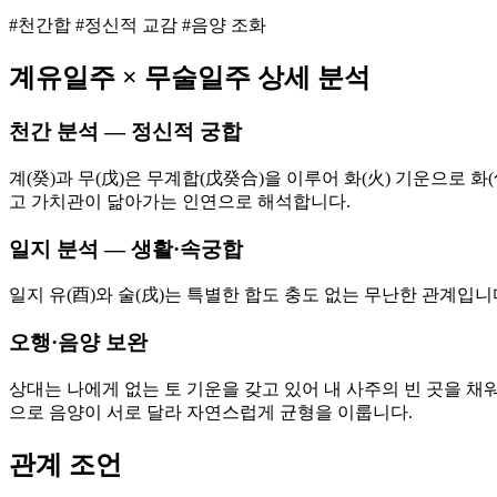
#천간합 #정신적 교감 #음양 조화
계유
일주 ×
무술
일주 상세 분석
천간 분석 — 정신적 궁합
계(癸)과 무(戊)은 무계합(戊癸合)을 이루어 화(火) 기운으로
고 가치관이 닮아가는 인연으로 해석합니다.
일지 분석 — 생활·속궁합
일지 유(酉)와 술(戌)는 특별한 합도 충도 없는 무난한 관계입
오행·음양 보완
상대는 나에게 없는 토 기운을 갖고 있어 내 사주의 빈 곳을 채워
으로 음양이 서로 달라 자연스럽게 균형을 이룹니다.
관계 조언