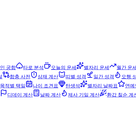
인 궁합
타로 분석
오늘의 운세
별자리 운세
월간 운
설
합충 사전
삼재 계산
띠별 성격
일간 성격
오행 
목적별 택일
나이 조견표
탄생석
별자리 날짜표
연예
디데이 계산
날짜 계산
제사 기일 계산
환갑 칠순 계