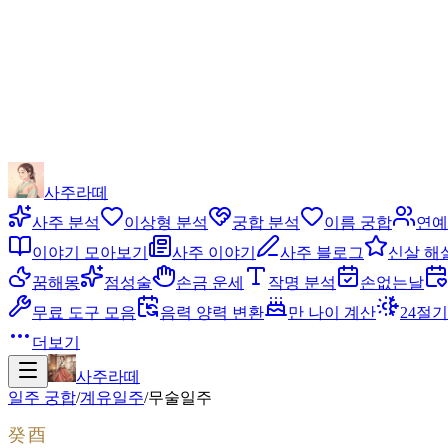
사주라떼
사주 분석
이상형 분석
궁합 분석
이름 궁합
연예
이야기 모아보기
사주 이야기
사주 블로그
신살 해
꿈해몽
점성술
손금 운세
작명 분석
손없는날
무료 도구 모음
음력 양력 변환
만 나이 계산
24절기
더보기
사주라떼
일주 궁합
/
계유
일주
/
무술
일주
癸酉