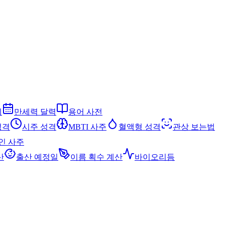
세
만세력 달력
용어 사전
성격
시주 성격
MBTI 사주
혈액형 성격
관상 보는법
인 사주
산
출산 예정일
이름 획수 계산
바이오리듬