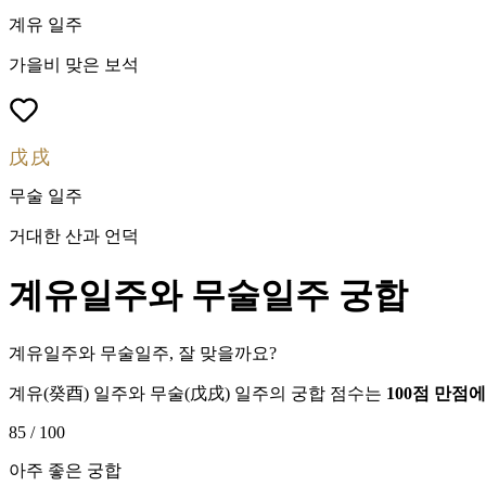
계유
일주
가을비 맞은 보석
戊戌
무술
일주
거대한 산과 언덕
계유
일주와
무술
일주 궁합
계유일주와 무술일주, 잘 맞을까요?
계유
(
癸酉
) 일주와
무술
(
戊戌
) 일주의 궁합 점수는
100점 만점
85
/ 100
아주 좋은 궁합