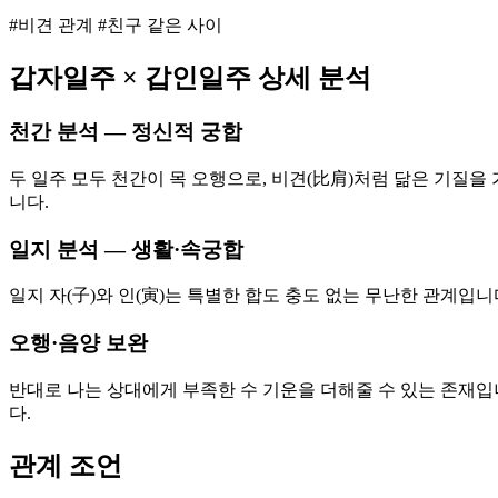
#비견 관계 #친구 같은 사이
갑자
일주 ×
갑인
일주 상세 분석
천간 분석 — 정신적 궁합
두 일주 모두 천간이 목 오행으로, 비견(比肩)처럼 닮은 기질을
니다.
일지 분석 — 생활·속궁합
일지 자(子)와 인(寅)는 특별한 합도 충도 없는 무난한 관계입
오행·음양 보완
반대로 나는 상대에게 부족한 수 기운을 더해줄 수 있는 존재입
다.
관계 조언