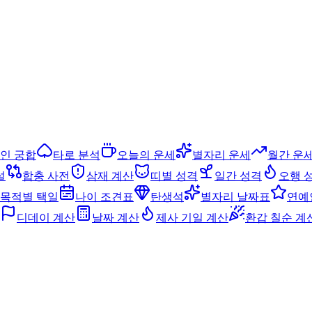
인 궁합
타로 분석
오늘의 운세
별자리 운세
월간 운
설
합충 사전
삼재 계산
띠별 성격
일간 성격
오행 
목적별 택일
나이 조견표
탄생석
별자리 날짜표
연예
디데이 계산
날짜 계산
제사 기일 계산
환갑 칠순 계