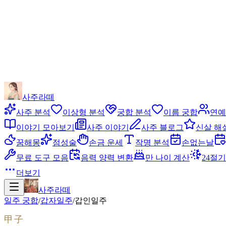
사주라떼
사주 분석
이상형 분석
궁합 분석
이름 궁합
연예
이야기 모아보기
사주 이야기
사주 블로그
신살 해
꿈해몽
점성술
손금 운세
작명 분석
손없는날
무료 도구 모음
음력 양력 변환
만 나이 계산
24절기
더보기
사주라떼
일주 궁합
/
갑자
일주
/
갑인
일주
甲子