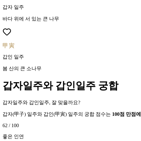
갑자
일주
바다 위에 서 있는 큰 나무
甲寅
갑인
일주
봄 산의 큰 소나무
갑자
일주와
갑인
일주 궁합
갑자일주와 갑인일주, 잘 맞을까요?
갑자
(
甲子
) 일주와
갑인
(
甲寅
) 일주의 궁합 점수는
100점 만점
62
/ 100
좋은 인연