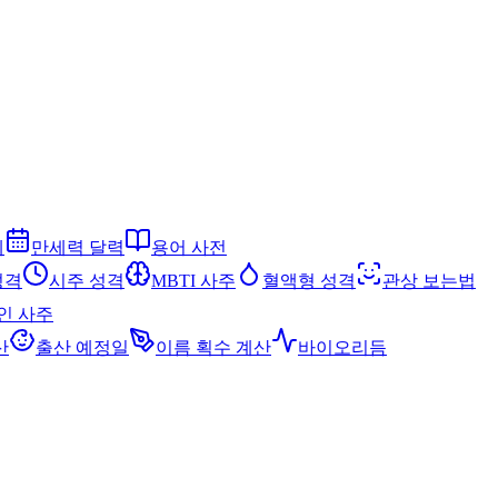
세
만세력 달력
용어 사전
성격
시주 성격
MBTI 사주
혈액형 성격
관상 보는법
인 사주
산
출산 예정일
이름 획수 계산
바이오리듬