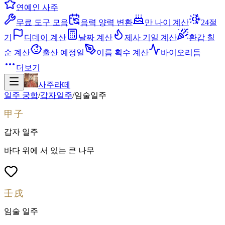
연예인 사주
무료 도구 모음
음력 양력 변환
만 나이 계산
24절
기
디데이 계산
날짜 계산
제사 기일 계산
환갑 칠
순 계산
출산 예정일
이름 획수 계산
바이오리듬
더보기
사주라떼
일주 궁합
/
갑자
일주
/
임술
일주
甲子
갑자
일주
바다 위에 서 있는 큰 나무
壬戌
임술
일주