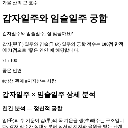
가을 산의 큰 호수
갑자
일주와
임술
일주 궁합
갑자일주와 임술일주, 잘 맞을까요?
갑자
(
甲子
) 일주와
임술
(
壬戌
) 일주의 궁합 점수는
100점 만점
에
71
점
으로 ‘
좋은 인연
’에 해당합니다.
71
/ 100
좋은 인연
#상생 관계 #지지받는 사랑
갑자
일주 ×
임술
일주 상세 분석
천간 분석 — 정신적 궁합
임(壬)의 수 기운이 갑(甲)의 목 기운을 생(生)해주는 구조입니
다. 갑자 일주가 상대로부터 정서적 지지와 응원을 받는 관계