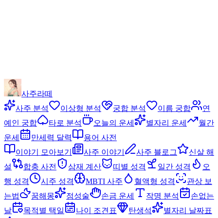
사주라떼
사주 분석
이상형 분석
궁합 분석
이름 궁합
연
예인 궁합
타로 분석
오늘의 운세
별자리 운세
월간
운세
만세력 달력
용어 사전
이야기 모아보기
사주 이야기
사주 블로그
신살 해
설
합충 사전
삼재 계산
띠별 성격
일간 성격
오
행 성격
시주 성격
MBTI 사주
혈액형 성격
관상 보
는법
꿈해몽
점성술
손금 운세
작명 분석
손없는
날
목적별 택일
나이 조견표
탄생석
별자리 날짜표