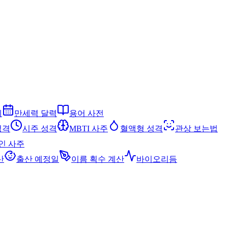
세
만세력 달력
용어 사전
성격
시주 성격
MBTI 사주
혈액형 성격
관상 보는법
인 사주
산
출산 예정일
이름 획수 계산
바이오리듬