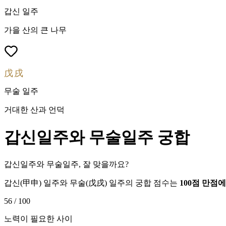
갑신
일주
가을 산의 큰 나무
戊戌
무술
일주
거대한 산과 언덕
갑신
일주와
무술
일주 궁합
갑신일주와 무술일주, 잘 맞을까요?
갑신
(
甲申
) 일주와
무술
(
戊戌
) 일주의 궁합 점수는
100점 만점
56
/ 100
노력이 필요한 사이