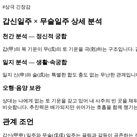
#상극 긴장감
갑신
일주 ×
무술
일주 상세 분석
천간 분석 — 정신적 궁합
갑(甲)의 목 기운이 무(戊)의 토 기운을 극(剋)하는 구조입니
일지 분석 — 생활·속궁합
일지 신(申)와 술(戌)는 특별한 합도 충도 없는 무난한 관계입
오행·음양 보완
상대는 나에게 없는 토 기운을 갖고 있어 내 사주의 빈 곳을 채
비슷합니다. 추진력은 배가되지만 쉬어가는 호흡을 함께 챙기는
관계 조언
갑신(甲申) 일주와 무술(戊戌) 일주는 끌림과 갈등이 공존하는