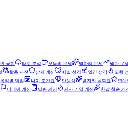
인 궁합
타로 분석
오늘의 운세
별자리 운세
월간 운
설
합충 사전
삼재 계산
띠별 성격
일간 성격
오행 
목적별 택일
나이 조견표
탄생석
별자리 날짜표
연예
디데이 계산
날짜 계산
제사 기일 계산
환갑 칠순 계