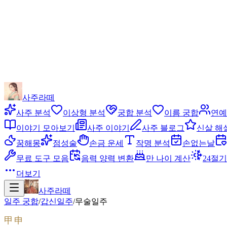
사주라떼
사주 분석
이상형 분석
궁합 분석
이름 궁합
연예
이야기 모아보기
사주 이야기
사주 블로그
신살 해
꿈해몽
점성술
손금 운세
작명 분석
손없는날
무료 도구 모음
음력 양력 변환
만 나이 계산
24절기
더보기
사주라떼
일주 궁합
/
갑신
일주
/
무술
일주
甲申