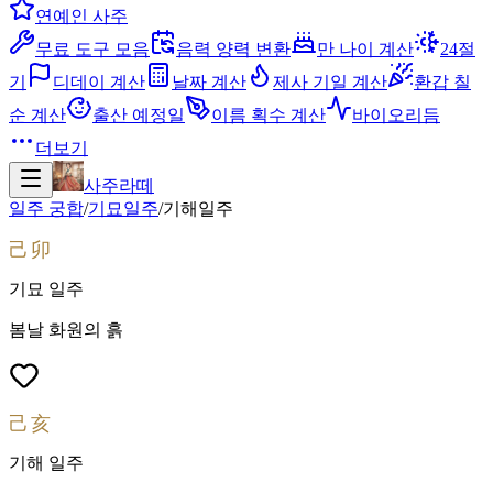
연예인 사주
무료 도구 모음
음력 양력 변환
만 나이 계산
24절
기
디데이 계산
날짜 계산
제사 기일 계산
환갑 칠
순 계산
출산 예정일
이름 획수 계산
바이오리듬
더보기
사주라떼
일주 궁합
/
기묘
일주
/
기해
일주
己卯
기묘
일주
봄날 화원의 흙
己亥
기해
일주