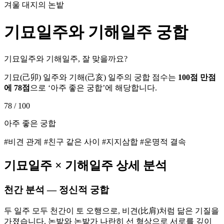
겨울 대지의 논밭
기묘
일주와
기해
일주 궁합
기묘일주와 기해일주, 잘 맞을까요?
기묘
(
己卯
) 일주와
기해
(
己亥
) 일주의 궁합 점수는
100점 만점
에
78
점
으로 ‘
아주 좋은 궁합
’에 해당합니다.
78
/ 100
아주 좋은 궁합
#비견 관계 #친구 같은 사이 #지지삼합 #운명적 결속
기묘
일주 ×
기해
일주 상세 분석
천간 분석 — 정신적 궁합
두 일주 모두 천간이 토 오행으로, 비견(比肩)처럼 닮은 기질을
가졌습니다. 논밭와 논밭가 나란히 선 형상으로 서로를 깊이