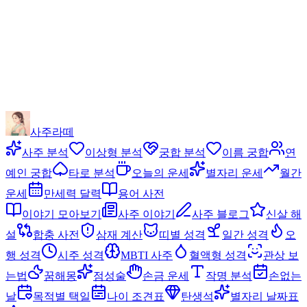
사주라떼
사주 분석
이상형 분석
궁합 분석
이름 궁합
연
예인 궁합
타로 분석
오늘의 운세
별자리 운세
월간
운세
만세력 달력
용어 사전
이야기 모아보기
사주 이야기
사주 블로그
신살 해
설
합충 사전
삼재 계산
띠별 성격
일간 성격
오
행 성격
시주 성격
MBTI 사주
혈액형 성격
관상 보
는법
꿈해몽
점성술
손금 운세
작명 분석
손없는
날
목적별 택일
나이 조견표
탄생석
별자리 날짜표