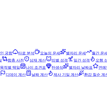
인 궁합
타로 분석
오늘의 운세
별자리 운세
월간 운
설
합충 사전
삼재 계산
띠별 성격
일간 성격
오행 
목적별 택일
나이 조견표
탄생석
별자리 날짜표
연예
디데이 계산
날짜 계산
제사 기일 계산
환갑 칠순 계