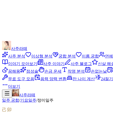
사주라떼
사주 분석
이상형 분석
궁합 분석
이름 궁합
연예
이야기 모아보기
사주 이야기
사주 블로그
신살 해
꿈해몽
점성술
손금 운세
작명 분석
손없는날
무료 도구 모음
음력 양력 변환
만 나이 계산
24절기
더보기
사주라떼
일주 궁합
/
기묘
일주
/
정미
일주
己卯