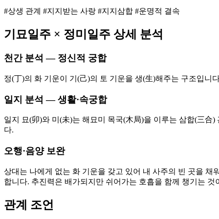
#상생 관계 #지지받는 사랑 #지지삼합 #운명적 결속
기묘
일주 ×
정미
일주 상세 분석
천간 분석 — 정신적 궁합
정(丁)의 화 기운이 기(己)의 토 기운을 생(生)해주는 구조입니
일지 분석 — 생활·속궁합
일지 묘(卯)와 미(未)는 해묘미 목국(木局)을 이루는 삼합(三
다.
오행·음양 보완
상대는 나에게 없는 화 기운을 갖고 있어 내 사주의 빈 곳을 채
합니다. 추진력은 배가되지만 쉬어가는 호흡을 함께 챙기는 것
관계 조언