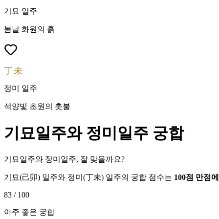
기묘
일주
봄날 화원의 흙
丁未
정미
일주
석양빛 초원의 촛불
기묘
일주와
정미
일주 궁합
기묘일주와 정미일주, 잘 맞을까요?
기묘
(
己卯
) 일주와
정미
(
丁未
) 일주의 궁합 점수는
100점 만점
83
/ 100
아주 좋은 궁합