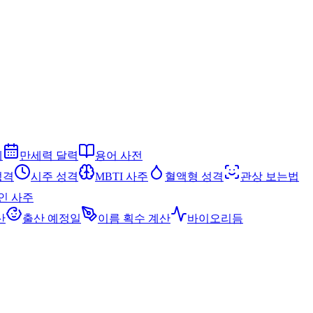
세
만세력 달력
용어 사전
성격
시주 성격
MBTI 사주
혈액형 성격
관상 보는법
인 사주
산
출산 예정일
이름 획수 계산
바이오리듬