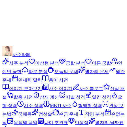
사주라떼
사주 분석
이상형 분석
궁합 분석
이름 궁합
연
예인 궁합
타로 분석
오늘의 운세
별자리 운세
월간
운세
만세력 달력
용어 사전
이야기 모아보기
사주 이야기
사주 블로그
신살 해
설
합충 사전
삼재 계산
띠별 성격
일간 성격
오
행 성격
시주 성격
MBTI 사주
혈액형 성격
관상 보
는법
꿈해몽
점성술
손금 운세
작명 분석
손없는
날
목적별 택일
나이 조견표
탄생석
별자리 날짜표