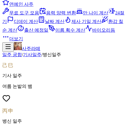
연예인 사주
무료 도구 모음
음력 양력 변환
만 나이 계산
24절
기
디데이 계산
날짜 계산
제사 기일 계산
환갑 칠
순 계산
출산 예정일
이름 획수 계산
바이오리듬
더보기
사주라떼
일주 궁합
/
기사
일주
/
병신
일주
己巳
기사
일주
여름 논밭의 뱀
丙申
병신
일주