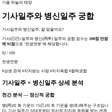
가을 하늘의 태양
기사
일주와
병신
일주 궁합
기사일주와 병신일주, 잘 맞을까요?
기사
(
己巳
) 일주와
병신
(
丙申
) 일주의 궁합 점수는
100점 만점
에
92
점
으로 ‘
천생연분
’에 해당합니다.
92
/ 100
천생연분
#상생 관계 #지지받는 사랑 #지지육합 #찰떡궁합
기사
일주 ×
병신
일주 상세 분석
천간 분석 — 정신적 궁합
병(丙)의 화 기운이 기(己)의 토 기운을 생(生)해주는 구조입니
다. 기사 일주가 상대로부터 정서적 지지와 응원을 받는 관계