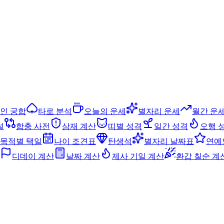
인 궁합
타로 분석
오늘의 운세
별자리 운세
월간 운
설
합충 사전
삼재 계산
띠별 성격
일간 성격
오행 
목적별 택일
나이 조견표
탄생석
별자리 날짜표
연예
디데이 계산
날짜 계산
제사 기일 계산
환갑 칠순 계