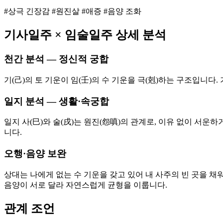
#상극 긴장감 #원진살 #애증 #음양 조화
기사
일주 ×
임술
일주 상세 분석
천간 분석 — 정신적 궁합
기(己)의 토 기운이 임(壬)의 수 기운을 극(剋)하는 구조입니
일지 분석 — 생활·속궁합
일지 사(巳)와 술(戌)는 원진(怨嗔)의 관계로, 이유 없이 서
니다.
오행·음양 보완
상대는 나에게 없는 수 기운을 갖고 있어 내 사주의 빈 곳을 채
음양이 서로 달라 자연스럽게 균형을 이룹니다.
관계 조언