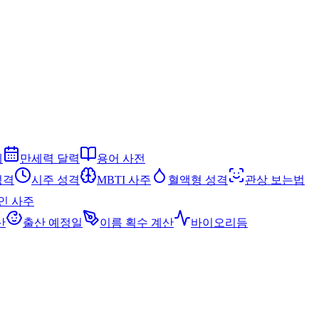
세
만세력 달력
용어 사전
성격
시주 성격
MBTI 사주
혈액형 성격
관상 보는법
인 사주
산
출산 예정일
이름 획수 계산
바이오리듬