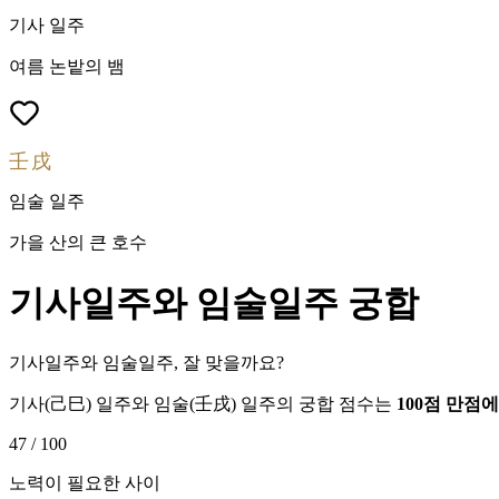
기사
일주
여름 논밭의 뱀
壬戌
임술
일주
가을 산의 큰 호수
기사
일주와
임술
일주 궁합
기사일주와 임술일주, 잘 맞을까요?
기사
(
己巳
) 일주와
임술
(
壬戌
) 일주의 궁합 점수는
100점 만점
47
/ 100
노력이 필요한 사이