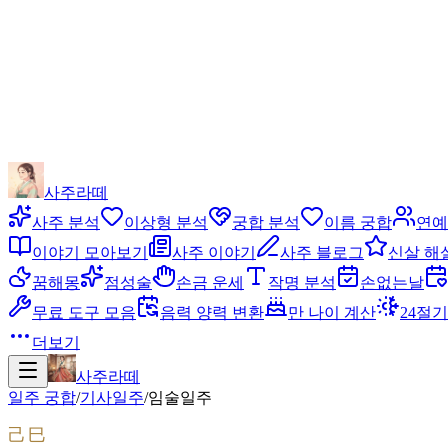
사주라떼
사주 분석
이상형 분석
궁합 분석
이름 궁합
연예
이야기 모아보기
사주 이야기
사주 블로그
신살 해
꿈해몽
점성술
손금 운세
작명 분석
손없는날
무료 도구 모음
음력 양력 변환
만 나이 계산
24절기
더보기
사주라떼
일주 궁합
/
기사
일주
/
임술
일주
己巳