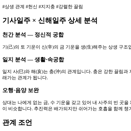
#상생 관계 #헌신 #지지충 #강렬한 끌림
기사
일주 ×
신해
일주 상세 분석
천간 분석 — 정신적 궁합
기(己)의 토 기운이 신(辛)의 금 기운을 생(生)해주는 상생 
일지 분석 — 생활·속궁합
일지 사(巳)와 해(亥)는 충(沖)의 관계입니다. 충은 강한 끌
래가는 관계가 됩니다.
오행·음양 보완
상대는 나에게 없는 금, 수 기운을 갖고 있어 내 사주의 빈 곳을
이 비슷합니다. 추진력은 배가되지만 쉬어가는 호흡을 함께 챙
관계 조언