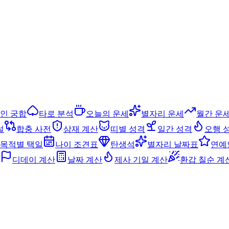
인 궁합
타로 분석
오늘의 운세
별자리 운세
월간 운
설
합충 사전
삼재 계산
띠별 성격
일간 성격
오행 
목적별 택일
나이 조견표
탄생석
별자리 날짜표
연예
디데이 계산
날짜 계산
제사 기일 계산
환갑 칠순 계