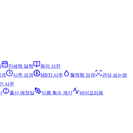
세
만세력 달력
용어 사전
성격
시주 성격
MBTI 사주
혈액형 성격
관상 보는법
인 사주
산
출산 예정일
이름 획수 계산
바이오리듬