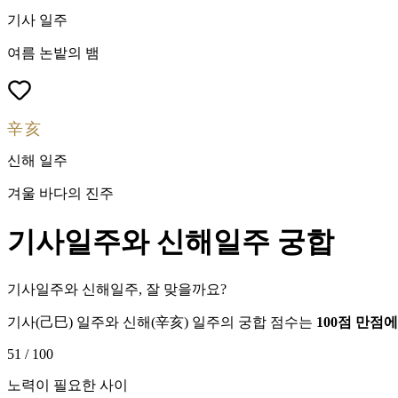
기사
일주
여름 논밭의 뱀
辛亥
신해
일주
겨울 바다의 진주
기사
일주와
신해
일주 궁합
기사일주와 신해일주, 잘 맞을까요?
기사
(
己巳
) 일주와
신해
(
辛亥
) 일주의 궁합 점수는
100점 만점
51
/ 100
노력이 필요한 사이