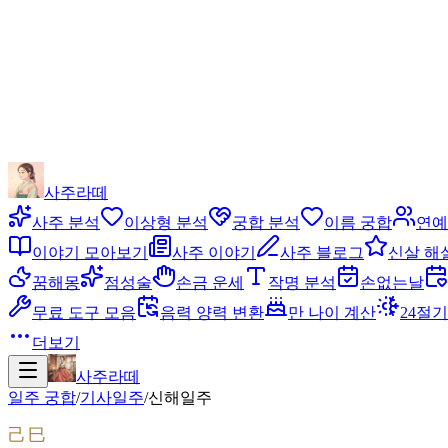
사주라떼
사주 분석
이상형 분석
궁합 분석
이름 궁합
연예
이야기 모아보기
사주 이야기
사주 블로그
신살 해
꿈해몽
점성술
손금 운세
작명 분석
손없는날
무료 도구 모음
음력 양력 변환
만 나이 계산
24절기
더보기
사주라떼
일주 궁합
/
기사
일주
/
신해
일주
己巳